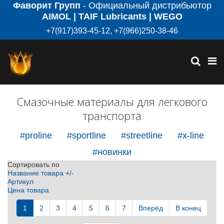
Фаворит Групп
- Официальный дистрибьютор
AIMOL | TAIF Lubricants | WEGO
+7(917)393-45-12, +7(966)250-38-46
Смазочные материалы для легкового
транспорта
#proline
#sportline
#streetline
#x-line
#новинки
Сортировать по
Название товара +/-
Артикул
Цена товара
1
2
3
4
5
6
7
Вперёд
В конец