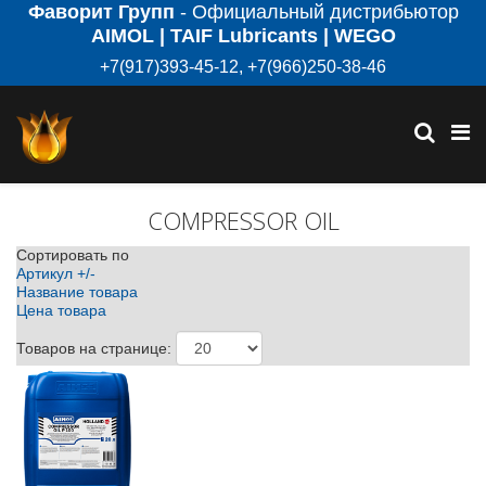
Фаворит Групп
- Официальный дистрибьютор
AIMOL | TAIF Lubricants | WEGO
+7(917)393-45-12, +7(966)250-38-46
COMPRESSOR OIL
Сортировать по
Артикул +/-
Название товара
Цена товара
Товаров на странице: