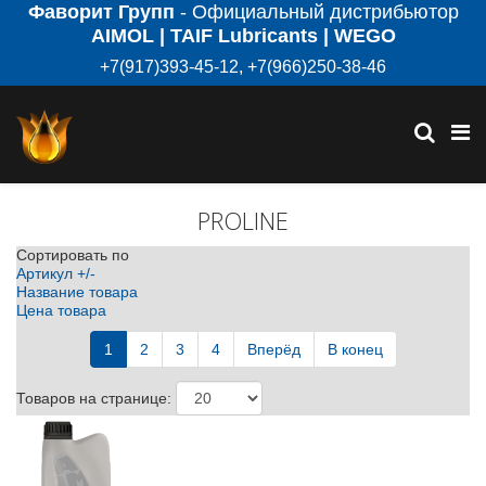
Фаворит Групп
- Официальный дистрибьютор
AIMOL | TAIF Lubricants | WEGO
+7(917)393-45-12, +7(966)250-38-46
PROLINE
Сортировать по
Артикул +/-
Название товара
Цена товара
1
2
3
4
Вперёд
В конец
Товаров на странице: