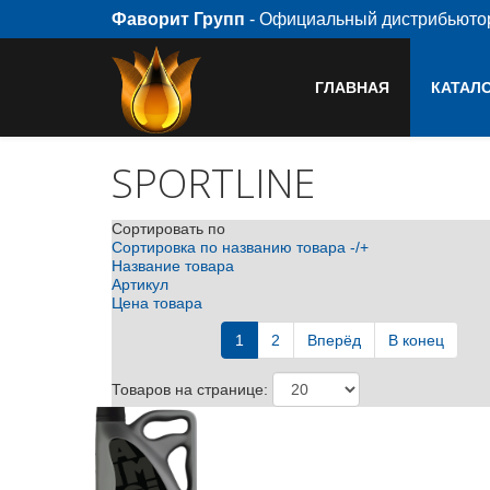
Фаворит Групп
- Официальный дистрибьют
ГЛАВНАЯ
КАТАЛ
SPORTLINE
Сортировать по
Сортировка по названию товара -/+
Название товара
Артикул
Цена товара
1
2
Вперёд
В конец
Товаров на странице: