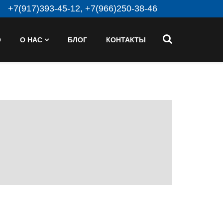
+7(917)393-45-12, +7(966)250-38-46
О
О НАС
БЛОГ
КОНТАКТЫ