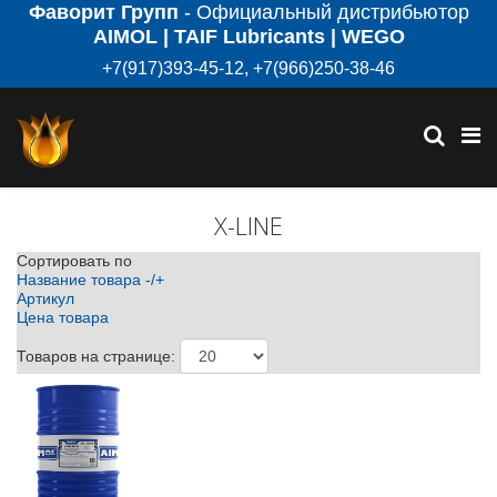
Фаворит Групп
- Официальный дистрибьютор
AIMOL | TAIF Lubricants | WEGO
+7(917)393-45-12, +7(966)250-38-46
X-LINE
Сортировать по
Название товара -/+
Артикул
Цена товара
Товаров на странице: