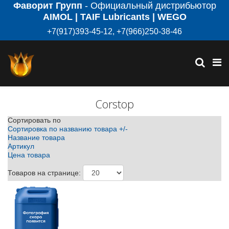
Фаворит Групп
- Официальный дистрибьютор
AIMOL | TAIF Lubricants | WEGO
+7(917)393-45-12, +7(966)250-38-46
Corstop
Сортировать по
Сортировка по названию товара +/-
Название товара
Артикул
Цена товара
Товаров на странице: