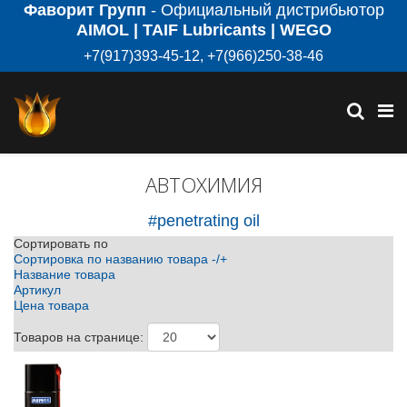
Фаворит Групп
- Официальный дистрибьютор
AIMOL | TAIF Lubricants | WEGO
+7(917)393-45-12, +7(966)250-38-46
АВТОХИМИЯ
#penetrating oil
Сортировать по
Сортировка по названию товара -/+
Название товара
Артикул
Цена товара
Товаров на странице: