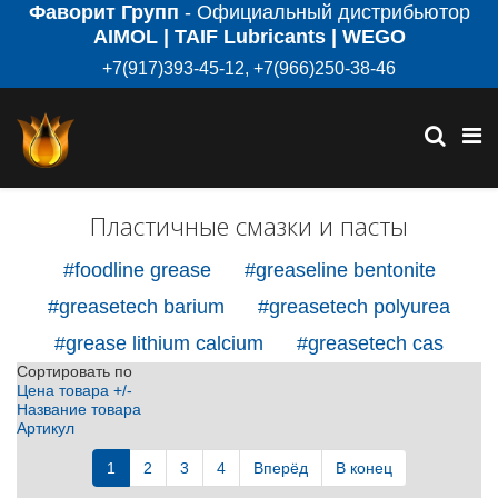
Фаворит Групп
- Официальный дистрибьютор
AIMOL | TAIF Lubricants | WEGO
+7(917)393-45-12, +7(966)250-38-46
Пластичные смазки и пасты
#foodline grease
#greaseline bentonite
#greasetech barium
#greasetech polyurea
#grease lithium calcium
#greasetech cas
Сортировать по
Цена товара +/-
Название товара
Артикул
1
2
3
4
Вперёд
В конец