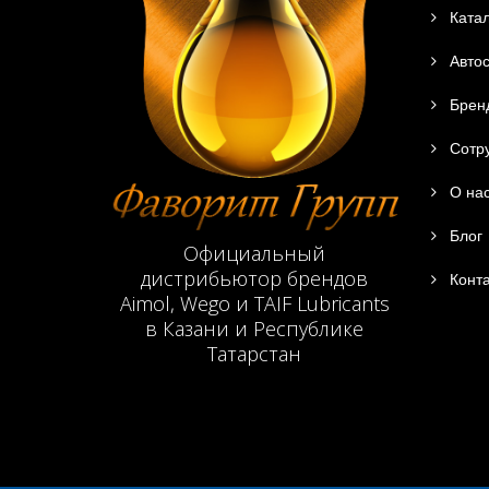
Катал
Автос
Брен
Сотру
О на
Блог
Официальный
дистрибьютор брендов
Конта
Aimol, Wego и TAIF Lubricants
в Казани и Республике
Татарстан