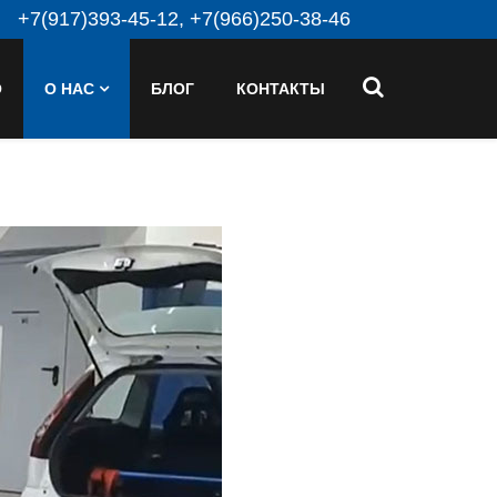
+7(917)393-45-12, +7(966)250-38-46
О
О НАС
БЛОГ
КОНТАКТЫ