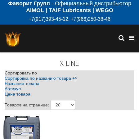
Фаворит Групп
- Официальный дистрибьютор
AIMOL | TAIF Lubricants | WEGO
+7(917)393-45-12, +7(966)250-38-46
X-LINE
Сортировать по
Сортировка по названию товара +/-
Название товара
Артикул
Цена товара
Товаров на странице: