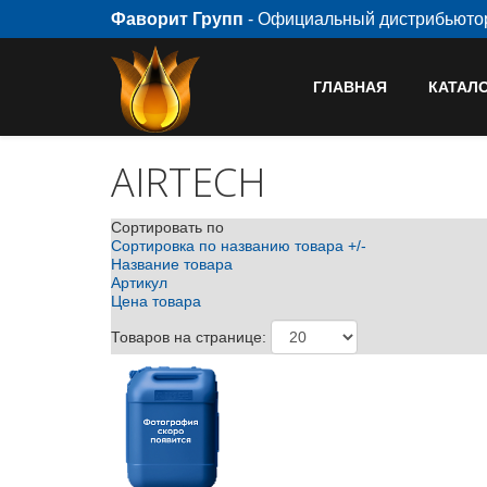
Фаворит Групп
- Официальный дистрибьют
ГЛАВНАЯ
КАТАЛ
AIRTECH
Сортировать по
Сортировка по названию товара +/-
Название товара
Артикул
Цена товара
Товаров на странице: