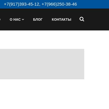
+7(917)393-45-12, +7(966)250-38-46
О
О НАС
БЛОГ
КОНТАКТЫ