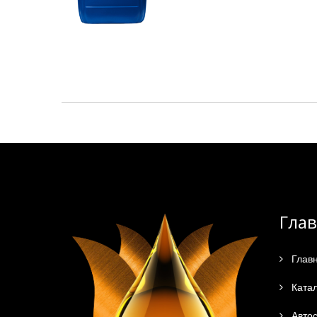
Гла
Глав
Катал
Автос