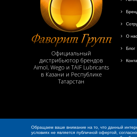
Брен
Сотру
О на
Блог
Официальный
дистрибьютор брендов
Конта
Aimol, Wego и TAIF Lubricants
в Казани и Республике
Татарстан
Обращаем ваше внимание на то, что данный интерн
условиях не является публичной офертой, согласно