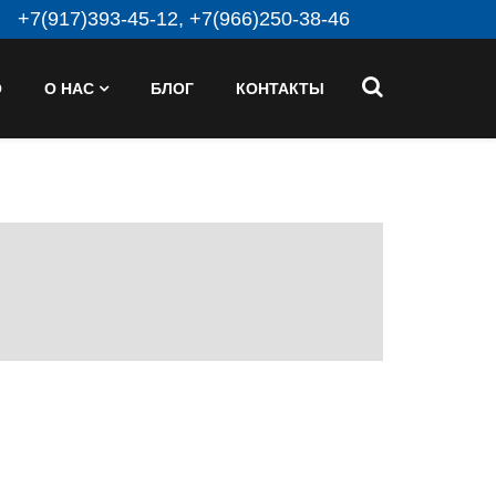
+7(917)393-45-12, +7(966)250-38-46
О
О НАС
БЛОГ
КОНТАКТЫ