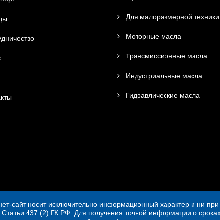
Для малоразмерной техники
ды
Моторные масла
дничество
Трансмиссионные масла
с
Индустриальные масла
Гидравлические масла
кты
ет-сайт носит исключительно информационный характер и ни при 
 Статьи 437 (2) ГК РФ. Для получения точной информации о сроках