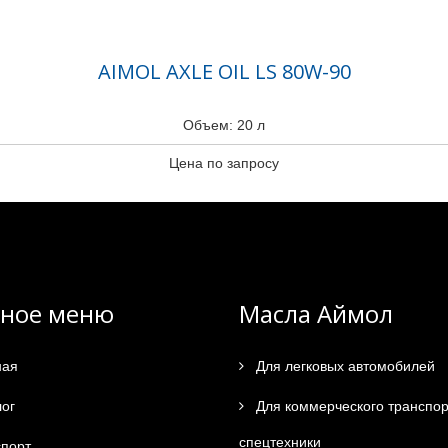
AIMOL AXLE OIL LS 80W-90
Объем: 20 л
Цена по запросу
вное меню
Масла Аймол
ная
Для легковых автомобилей
ог
Для коммерческого транспор
спецтехники
порт