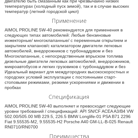
двигателю быть смазанным как при чрезвычайно низких
температурах (холодный пуск зимой), так и в случае высоких
температур (летний городской цикл)
Применение
AIMOL PROLINE 5W-40 рекомендуется для применения в
следующих типах автомобилей: Любые бензиновые
инжекторные/ многоклапанные/ с переменным открытием и
закрытием клапанов/с катализатором двигатели легковых
автомобилей, внедорожников с турбонаддувом и без
Многоклапанные, с непосредственным впрыском топлива
дизельные двигатели легковых автомобилей, внедорожников,
микроавтобусов и легких грузовиков с турбонаддувом и без
Идеальный вариант для междугородних высокоскоростных и
городских условий эксплуатации с постоянными старт-
стоповыми режимами, резкими ускорениями и движении в
пробках
Спецификация
AIMOL PROLINE 5W-40 выполняет и превосходит следующие
уровни требований / спецификаций: API SN/CF ACEA A3/B4 VW
502.00/505.00 MB 229.5, 226.5 BMW Longlife-01 PSA B71 2296
Fiat 9.55535-M2, 9.55535-H2 Porsche A40 GM-LL-B-025 Renault
RN0710/RN0700
Преимущества