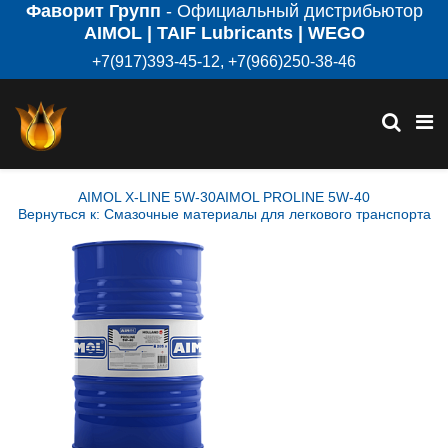
Фаворит Групп
- Официальный дистрибьютор
AIMOL | TAIF Lubricants | WEGO
+7(917)393-45-12, +7(966)250-38-46
AIMOL X-LINE 5W-30
AIMOL PROLINE 5W-40
Вернуться к: Смазочные материалы для легкового транспорта