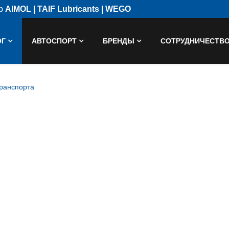
ор
AIMOL | TAIF Lubricants | WEGO
ОГ
АВТОСПОРТ
БРЕНДЫ
СОТРУДНИЧЕСТВ
транспорта