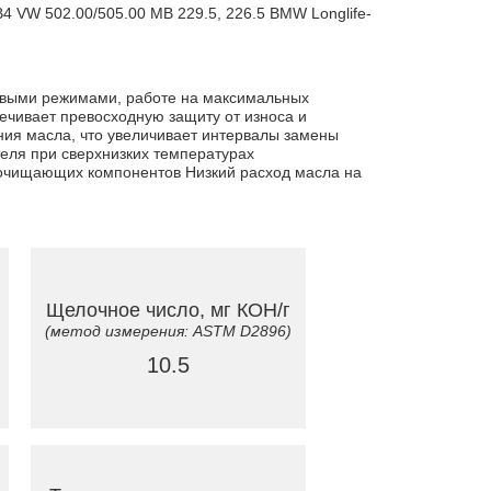
 VW 502.00/505.00 MB 229.5, 226.5 BMW Longlife-
повыми режимами, работе на максимальных
ечивает превосходную защиту от износа и
ния масла, что увеличивает интервалы замены
еля при сверхнизких температурах
 очищающих компонентов Низкий расход масла на
Щелочное число, мг КОН/г
(метод измерения: ASTM D2896)
10.5