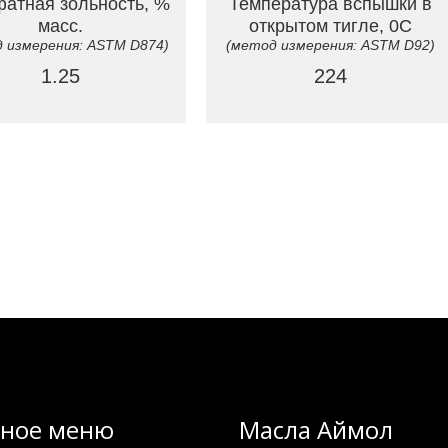
атная зольность, %
Температура вспышки в
масс.
открытом тигле, 0C
 измерения: ASTM D874)
(метод измерения: ASTM D92)
1.25
224
вное меню
Масла Аймол