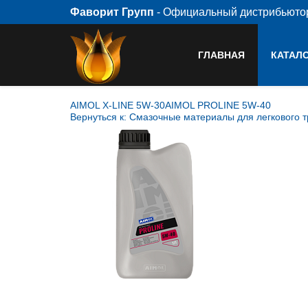
Фаворит Групп
- Официальный дистрибьют
ГЛАВНАЯ
КАТАЛ
AIMOL X-LINE 5W-30
AIMOL PROLINE 5W-40
Вернуться к: Смазочные материалы для легкового 