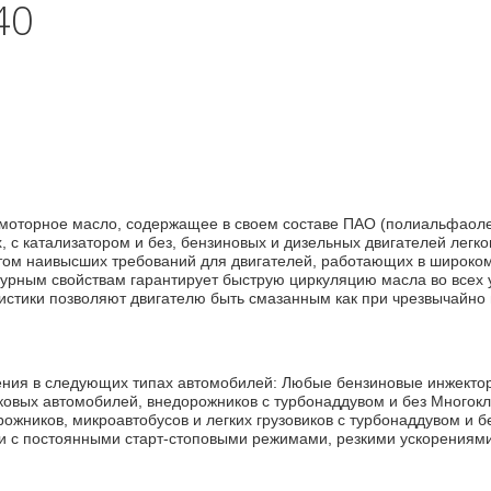
40
 моторное масло, содержащее в своем составе ПАО (полиальфаол
 с катализатором и без, бензиновых и дизельных двигателей легк
чётом наивысших требований для двигателей, работающих в широко
урным свойствам гарантирует быструю циркуляцию масла во всех у
стики позволяют двигателю быть смазанным как при чрезвычайно н
)
ния в следующих типах автомобилей: Любые бензиновые инжектор
гковых автомобилей, внедорожников с турбонаддувом и без Много
ожников, микроавтобусов и легких грузовиков с турбонаддувом и 
ии с постоянными старт-стоповыми режимами, резкими ускорениями