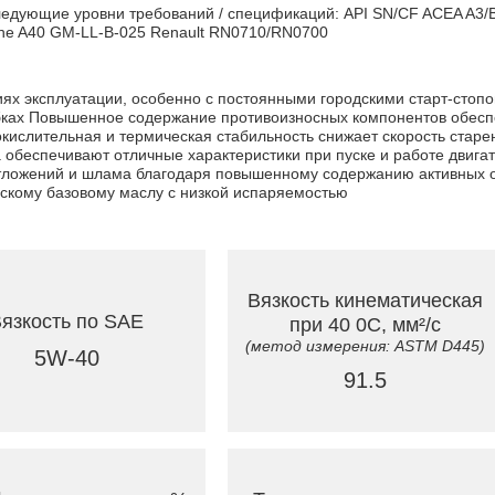
дующие уровни требований / спецификаций: API SN/CF ACEA A3/B4
sche A40 GM-LL-B-025 Renault RN0710/RN0700
иях эксплуатации, особенно с постоянными городскими старт-сто
бках Повышенное содержание противоизносных компонентов обесп
окислительная и термическая стабильность снижает скорость старе
обеспечивают отличные характеристики при пуске и работе двигат
 отложений и шлама благодаря повышенному содержанию активных
скому базовому маслу с низкой испаряемостью
Вязкость кинематическая
язкость по SAE
при 40 0C, мм²/с
(метод измерения: ASTM D445)
5W-40
91.5