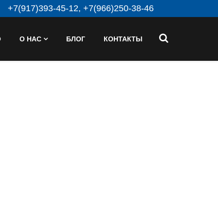
+7(917)393-45-12, +7(966)250-38-46
О
О НАС
БЛОГ
КОНТАКТЫ