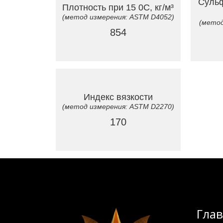
Сульф
Плотность при 15 0C, кг/м³
(метод измерения: ASTM D4052)
(метод
854
Индекс вязкости
(метод измерения: ASTM D2270)
170
Гла