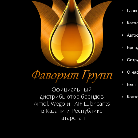
Глав
Катал
Автос
Брен
Сотру
О на
Блог
Официальный
дистрибьютор брендов
Конта
Aimol, Wego и TAIF Lubricants
в Казани и Республике
Татарстан