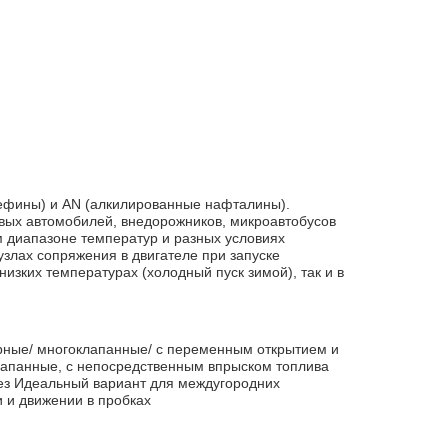
ефины) и AN (алкилированные нафталины).
овых автомобилей, внедорожников, микроавтобусов
м диапазоне температур и разных условиях
злах сопряжения в двигателе при запуске
изких температурах (холодный пуск зимой), так и в
ные/ многоклапанные/ с переменным открытием и
клапанные, с непосредственным впрыском топлива
без Идеальный вариант для междугородних
 и движении в пробках