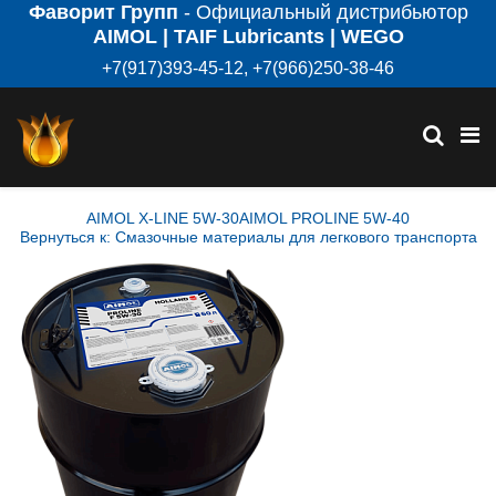
Фаворит Групп
- Официальный дистрибьютор
AIMOL | TAIF Lubricants | WEGO
+7(917)393-45-12, +7(966)250-38-46
AIMOL X-LINE 5W-30
AIMOL PROLINE 5W-40
Вернуться к: Смазочные материалы для легкового транспорта