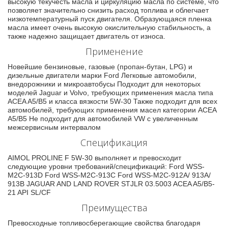
высокую текучесть масла и циркуляцию масла по системе, что
позволяет значительно снизить расход топлива и облегчает
низкотемпературный пуск двигателя. Образующаяся пленка
масла имеет очень высокую окислительную стабильность, а
также надежно защищает двигатель от износа.
Применение
Новейшие бензиновые, газовые (пропан-бутан, LPG) и
дизельные двигатели марки Ford Легковые автомобили,
внедорожники и микроавтобусы Подходит для некоторых
моделей Jaguar и Volvo, требующих применения масла типа
ACEA A5/B5 и класса вязкости 5W-30 Также подходит для всех
автомобилей, требующих применения масел категории ACEA
A5/B5 Не подходит для автомобилей VW с увеличенным
межсервисным интервалом
Спецификация
AIMOL PROLINE F 5W-30 выполняет и превосходит
следующие уровни требований/спецификаций: Ford WSS-
M2C-913D Ford WSS-M2C-913С Ford WSS-M2C-912A/ 913A/
913B JAGUAR AND LAND ROVER STJLR 03.5003 ACEA A5/B5-
21 API SL/CF
Преимущества
Превосходные топливосберегающие свойства благодаря