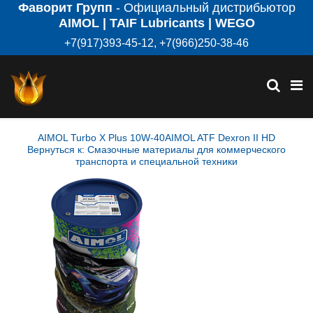
Фаворит Групп
- Официальный дистрибьютор
AIMOL | TAIF Lubricants | WEGO
+7(917)393-45-12, +7(966)250-38-46
AIMOL Turbo X Plus 10W-40
AIMOL ATF Dexron II HD
Вернуться к: Смазочные материалы для коммерческого
транспорта и специальной техники