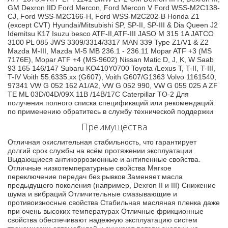
GM Dexron IID Ford Mercon, Ford Mercon V Ford WSS-M2C138-
CJ, Ford WSS-M2C166-H, Ford WSS-M2C202-B Honda Z1
(except CVT) Hyundai/Mitsubishi SP, SP-II, SP-III & Dia Queen J2
Idemitsu K17 Isuzu besco ATF-II,ATF-III JASO M 315 1A JATCO
3100 PL 085 JWS 3309/3314/3317 MAN 339 Type Z1/V1 & Z2
Mazda M-III, Mazda M-5 MB 236.1 - 236.11 Mopar ATF +3 (MS
7176E), Mopar ATF +4 (MS-9602) Nissan Matic D, J, K, W Saab
93 165 146/147 Subaru KO410Y0700 Toyota /Lexus T, T-II, T-III,
T-IV Voith 55.6335.xx (G607), Voith G607/G1363 Volvo 1161540,
97341 VW G 052 162 A1/A2, VW G 052 990, VW G 055 025 A ZF
TE ML 03D/04D/09X 11B /14B/17C Caterpillar TO-2 Для
получения полного списка спецификаций или рекомендаций
по применению обратитесь в службу технической поддержки
Преимущества
Отличная окислительная стабильность, что гарантирует
долгий срок службы на всём протяжении эксплуатации
Выдающиеся антикоррозионные и антипенные свойства.
Отличные низкотемпературные свойства Мягкое
переключение передач без рывков Заменяет масла
предыдущего поколения (например, Dexron II и III) Снижение
шума и вибраций Отличительные смазывающие и
противоизносные свойства Стабильная масляная пленка даже
при очень высоких температурах Отличные фрикционные
свойства обеспечивают надежную эксплуатацию систем