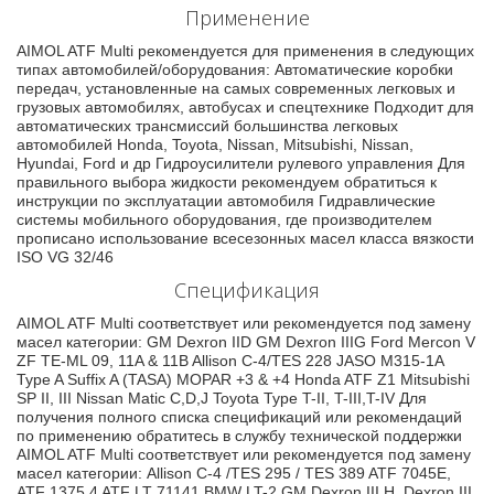
Применение
AIMOL ATF Multi рекомендуется для применения в следующих
типах автомобилей/оборудования: Автоматические коробки
передач, установленные на самых современных легковых и
грузовых автомобилях, автобусах и спецтехнике Подходит для
автоматических трансмиссий большинства легковых
автомобилей Honda, Toyota, Nissan, Mitsubishi, Nissan,
Hyundai, Ford и др Гидроусилители рулевого управления Для
правильного выбора жидкости рекомендуем обратиться к
инструкции по эксплуатации автомобиля Гидравлические
системы мобильного оборудования, где производителем
прописано использование всесезонных масел класса вязкости
ISO VG 32/46
Спецификация
AIMOL ATF Multi соответствует или рекомендуется под замену
масел категории: GM Dexron IID GM Dexron IIIG Ford Mercon V
ZF TE-ML 09, 11A & 11B Allison C-4/TES 228 JASO M315-1A
Type A Suffix A (TASA) MOPAR +3 & +4 Honda ATF Z1 Mitsubishi
SP II, III Nissan Matic C,D,J Toyota Type T-II, T-III,T-IV Для
получения полного списка спецификаций или рекомендаций
по применению обратитесь в службу технической поддержки
AIMOL ATF Multi соответствует или рекомендуется под замену
масел категории: Allison C-4 /TES 295 / TES 389 ATF 7045E,
ATF 1375.4 ATF LT 71141 BMW LT-2 GM Dexron III H, Dexron III,