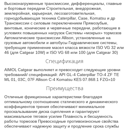
Высоконагруженные трансмиссии, дифференциалы, главные
и бортовые передачи Строительная, внедорожная,
землеройная, карьерная, лесозаготовительная,
горнодобывающая техника Caterpillar, Case, Komatsu и др
Трансмиссии с силовым переключением Прямозубые,
винтовые, конические и червячные передачи, работающие в
условиях повышенных нагрузок Системы «мокрых» тормозов
Автоматические трансмиссии Allison, установленные на
грузовые автомобили и автобусы Гидравлические системы,
требующие применение масел класса вязкости ISO VG 32 или
46 (для Catgear 10W) и ISO VG 68 или 100 (для Catgear 30)
Спецификация
AIMOL Catgear выполняет и превосходит следующие уровни
требований/ спецификаций: API GL-4 Caterpillar TO-4 ZF TE
ML 01, 03C, 07F Allison C-4 Komatsu KES 07.868.1 FZG=10
Преимущества
Отличные фрикционные характеристики благодаря
оптимальному соотношению статического и динамического
коэффициентов трения обеспечивают минимальное
проскальзывание диска сцепления и гарантируют
максимальное тяговое усилие Плавность и бесшумность
работы тормозов Превосходные противоизносные свойства
обеспечивают надежную защиту и продление срока службы