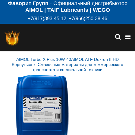
Фаворит Групп
- Официальный дистрибьютор
AIMOL | TAIF Lubricants | WEGO
+7(917)393-45-12, +7(966)250-38-46
AIMOL Turbo X Plus 10W-40
AIMOL ATF Dexron II HD
Вернуться к: Смазочные материалы для коммерческого
транспорта и специальной техники