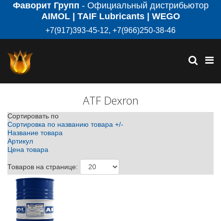
Фаворит Групп
- Официальный дистрибьютор
AIMOL | TAIF Lubricants | WEGO
+7(917)393-45-12, +7(966)250-38-46
ATF Dexron
Сортировать по
Сортировка по названию товара +/-
Название товара
Артикул
Цена товара
Товаров на странице: