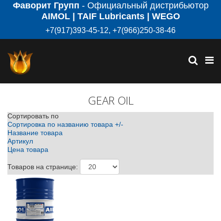
Фаворит Групп
- Официальный дистрибьютор
AIMOL | TAIF Lubricants | WEGO
+7(917)393-45-12, +7(966)250-38-46
GEAR OIL
Сортировать по
Сортировка по названию товара +/-
Название товара
Артикул
Цена товара
Товаров на странице: