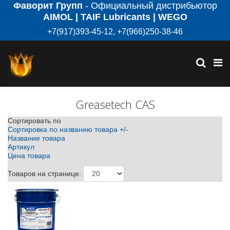
Фаворит Групп
- Официальный дистрибьютор
AIMOL | TAIF Lubricants | WEGO
+7(917)393-45-12, +7(966)250-38-46
Greasetech CAS
Сортировать по
Сортировка по названию товара +/-
Название товара
Артикул
Цена товара
Товаров на странице: