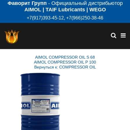
Фаворит Групп
- Официальный дистрибьютор
AIMOL | TAIF Lubricants | WEGO
+7(917)393-45-12, +7(966)250-38-46
AIMOL COMPRESSOR OIL S 68
AIMOL COMPRESSOR OIL P 100
Вернуться к: COMPRESSOR OIL