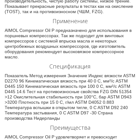
производительность, чистую работу системы, низкое трение.
Показывает прекрасные результаты в тестах как на окисление
(TOST), так и на противоизносном (ЧШМ, FZG).
Применение
AIMOL Compressor Oil P предназначено для использования в
поршневых компрессорах. Так же подходит для винтовых
компрессоров с системой впрыска масла и некоторых
центробежных воздушных компрессоров, где изготовитель
оборудования рекомендует высоковязкое компрессорное
масло.
Спецификация
Показатель Метод измерения Значение Индекс вязкости ASTM
D2270 96 Кинематическая вязкость при 40 0 C, мм²/с ASTM
D445 150 Кинематическая вязкость при 100 0 C, мм²/с ASTM
D445 14.6 Тест на противоизносные свойства FZG DIN 51354
>12 Окислительная стабильность при 100°С, бар ASTM D943
>3200 Плотность при 15 0 C, г/мл ASTM D4052 0.883
Температура вспышки в открытом тигле, 0 C ASTM D92 240
Температура застывания, 0 C ASTM D97 -30 Страна
производства Нидерланды
Преимущества
AIMOL Compressor Oil P удовлетворяет и превосходит