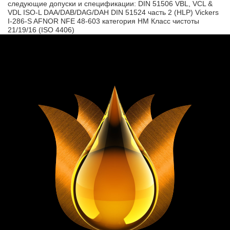
следующие допуски и спецификации: DIN 51506 VBL, VCL &
VDL ISO-L DAA/DAB/DAG/DAH DIN 51524 часть 2 (HLP) Vickers
I-286-S AFNOR NFE 48-603 категория HM Класс чистоты
21/19/16 (ISO 4406)