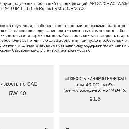
дующие уровни требований / спецификаций: API SN/CF ACEA A3/B4
sche A40 GM-LL-B-025 Renault RN0710/RN0700
иях эксплуатации, особенно с постоянными городскими старт-сто
бках Повышенное содержание противоизносных компонентов обесп
окислительная и термическая стабильность снижает скорость старе
обеспечивают отличные характеристики при пуске и работе двигат
 отложений и шлама благодаря повышенному содержанию активных
скому базовому маслу с низкой испаряемостью
Вязкость кинематическая
язкость по SAE
при 40 0C, мм²/с
(метод измерения: ASTM D445)
5W-40
91.5