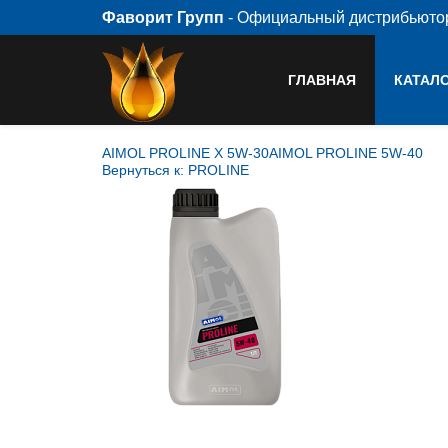
Фаворит Групп
- Официальный дистрибьют
ГЛАВНАЯ
КАТАЛ
AIMOL PROLINE X 5W-30
AIMOL PROLINE 5W-40
Вернуться к: PROLINE