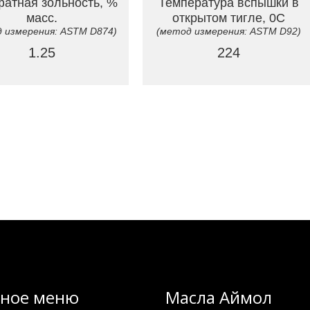
атная зольность, %
Температура вспышки в
масс.
открытом тигле, 0C
 измерения: ASTM D874)
(метод измерения: ASTM D92)
1.25
224
вное меню
Масла Аймол