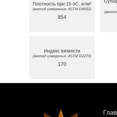
Сульф
Плотность при 15 0C, кг/м³
(метод измерения: ASTM D4052)
(метод
854
Индекс вязкости
(метод измерения: ASTM D2270)
170
Гла