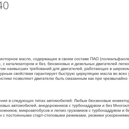
40
 моторное масло, содержащее в своем составе ПАО (полиальфаол
 с катализатором и без, бензиновых и дизельных двигателей легк
чётом наивысших требований для двигателей, работающих в широко
урным свойствам гарантирует быструю циркуляцию масла во всех у
стики позволяют двигателю быть смазанным как при чрезвычайно н
)
ния в следующих типах автомобилей: Любые бензиновые инжектор
гковых автомобилей, внедорожников с турбонаддувом и без Много
ожников, микроавтобусов и легких грузовиков с турбонаддувом и 
ии с постоянными старт-стоповыми режимами, резкими ускорениями