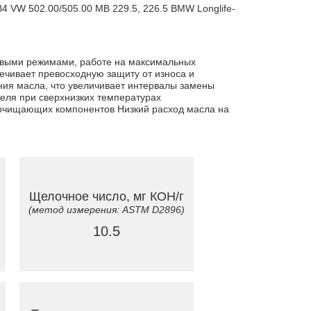
 VW 502.00/505.00 MB 229.5, 226.5 BMW Longlife-
повыми режимами, работе на максимальных
ечивает превосходную защиту от износа и
ния масла, что увеличивает интервалы замены
еля при сверхнизких температурах
 очищающих компонентов Низкий расход масла на
Щелочное число, мг КОН/г
(метод измерения: ASTM D2896)
10.5