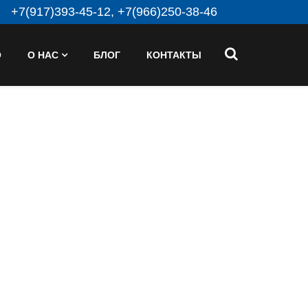
+7(917)393-45-12, +7(966)250-38-46
О
О НАС
БЛОГ
КОНТАКТЫ