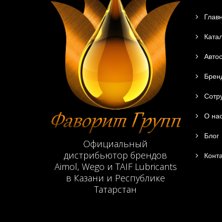
Глав
Катал
Автос
Брен
Сотру
О на
Блог
Официальный
дистрибьютор брендов
Конта
Aimol, Wego и TAIF Lubricants
в Казани и Республике
Татарстан