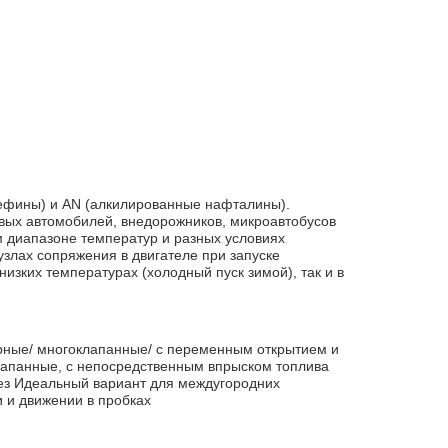
ефины) и AN (алкилированные нафталины).
овых автомобилей, внедорожников, микроавтобусов
м диапазоне температур и разных условиях
злах сопряжения в двигателе при запуске
изких температурах (холодный пуск зимой), так и в
ные/ многоклапанные/ с переменным открытием и
клапанные, с непосредственным впрыском топлива
без Идеальный вариант для междугородних
 и движении в пробках