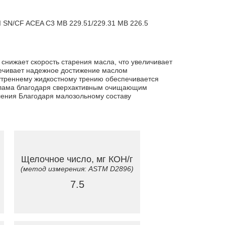
 SN/CF ACEA C3 MB 229.51/229.31 MB 226.5
нижает скорость старения масла, что увеличивает
ечивает надежное достижение маслом
нутреннему жидкостному трению обеспечивается
 шлама благодаря сверхактивным очищающим
ления Благодаря малозольному составу
Щелочное число, мг КОН/г
(метод измерения: ASTM D2896)
7.5