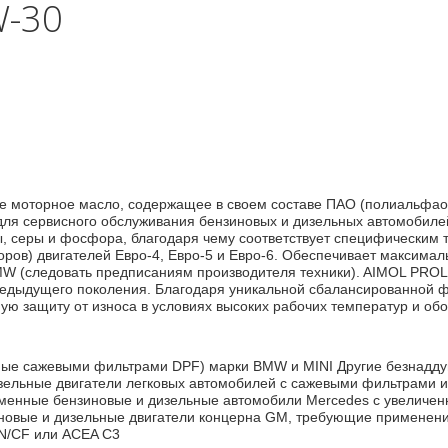
W-30
е моторное масло, содержащее в своем составе ПАО (полиальфа
я сервисного обслуживания бензиновых и дизельных автомобилей
 серы и фосфора, благодаря чему соответствует специфическим
оров) двигателей Евро-4, Евро-5 и Евро-6. Обеспечивает максимал
BMW (следовать предписаниям производителя техники). AIMOL PROL
редыдущего поколения. Благодаря уникальной сбалансированной 
ую защиту от износа в условиях высоких рабочих температур и обо
нные сажевыми фильтрами DPF) марки BMW и MINI Другие безнадду
зельные двигатели легковых автомобилей с сажевыми фильтрами и
еменные бензиновые и дизельные автомобили Mercedes с увеличе
новые и дизельные двигатели концерна GM, требующие применение
N/CF или ACEA C3