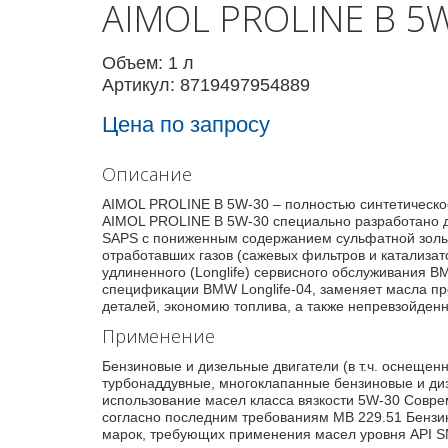
AIMOL PROLINE B 5
Объем: 1 л
Артикул: 8719497954889
Цена по запросу
Описание
AIMOL PROLINE B 5W-30 – полностью синтетическо
AIMOL PROLINE B 5W-30 специально разработано дл
SAPS с пониженным содержанием сульфатной золы,
отработавших газов (сажевых фильтров и катализат
удлиненного (Longlife) сервисного обслуживания 
спецификации BMW Longlife-04, заменяет масла п
деталей, экономию топлива, а также непревзойденн
Применение
Бензиновые и дизельные двигатели (в т.ч. оснеще
турбонаддувные, многоклапанные бензиновые и ди
использование масел класса вязкости 5W-30 Совр
согласно последним требованиям MB 229.51 Бензи
марок, требующих применения масел уровня API S