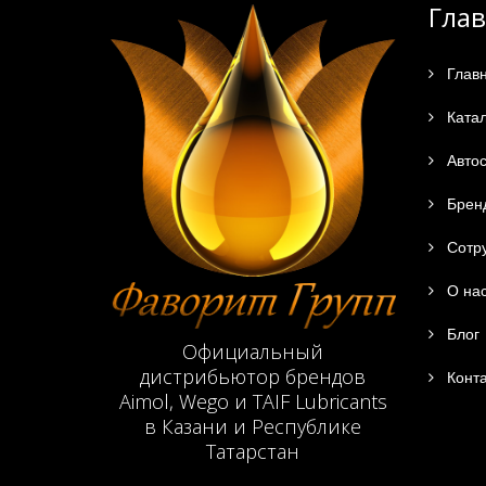
Гла
Глав
Катал
Автос
Брен
Сотру
О на
Блог
Официальный
дистрибьютор брендов
Конта
Aimol, Wego и TAIF Lubricants
в Казани и Республике
Татарстан