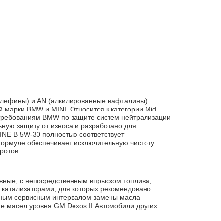
олефины) и AN (алкилированные нафталины).
 марки BMW и MINI. Относится к категории Mid
 требованиям BMW по защите систем нейтрализации
ьную защиту от износа и разработано для
INE B 5W-30 полностью соответствует
формуле обеспечивает исключительную чистоту
ротов.
вные, с непосредственным впрыском топлива,
 катализаторами, для которых рекомендовано
нным сервисным интервалом замены масла
 масел уровня GM Dexos II Автомобили других