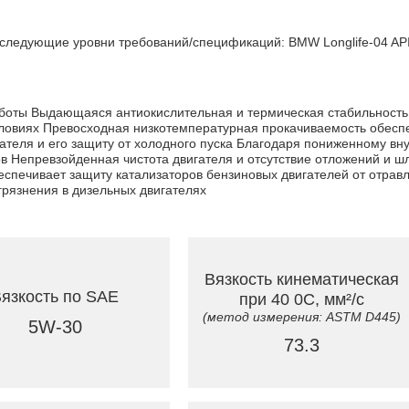
следующие уровни требований/спецификаций: BMW Longlife-04 API
оты Выдающаяся антиокислительная и термическая стабильность с
ловиях Превосходная низкотемпературная прокачиваемость обесп
гателя и его защиту от холодного пуска Благодаря пониженному в
ов Непревзойденная чистота двигателя и отсутствие отложений и
спечивает защиту катализаторов бензиновых двигателей от отрав
грязнения в дизельных двигателях
Вязкость кинематическая
язкость по SAE
при 40 0C, мм²/с
(метод измерения: ASTM D445)
5W-30
73.3