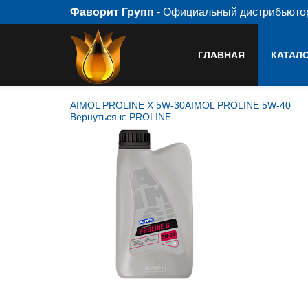
Фаворит Групп
- Официальный дистрибьют
ГЛАВНАЯ
КАТАЛ
AIMOL PROLINE X 5W-30
AIMOL PROLINE 5W-40
Вернуться к: PROLINE