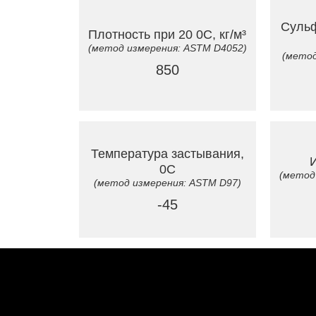
Сульф
Плотность при 20 0C, кг/м³
(метод измерения: ASTM D4052)
(метод
850
Температура застывания,
И
0C
(метод
(метод измерения: ASTM D97)
-45