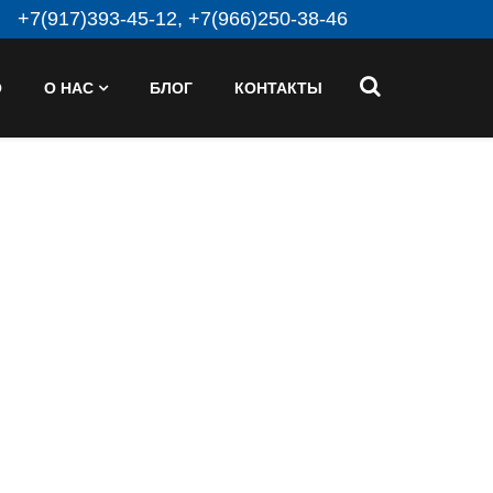
+7(917)393-45-12, +7(966)250-38-46
О
О НАС
БЛОГ
КОНТАКТЫ