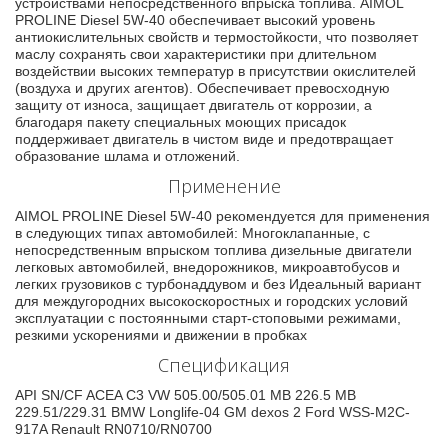
устройствами непосредственного впрыска топлива. AIMOL
PROLINE Diesel 5W-40 обеспечивает высокий уровень
антиокислительных свойств и термостойкости, что позволяет
маслу сохранять свои характеристики при длительном
воздействии высоких температур в присутствии окислителей
(воздуха и других агентов). Обеспечивает превосходную
защиту от износа, защищает двигатель от коррозии, а
благодаря пакету специальных моющих присадок
поддерживает двигатель в чистом виде и предотвращает
образование шлама и отложений.
Применение
AIMOL PROLINE Diesel 5W-40 рекомендуется для применения
в следующих типах автомобилей: Многоклапанные, с
непосредственным впрыском топлива дизельные двигатели
легковых автомобилей, внедорожников, микроавтобусов и
легких грузовиков с турбонаддувом и без Идеальный вариант
для междугородних высокоскоростных и городских условий
эксплуатации с постоянными старт-стоповыми режимами,
резкими ускорениями и движении в пробках
Спецификация
API SN/CF ACEA C3 VW 505.00/505.01 MB 226.5 MB
229.51/229.31 BMW Longlife-04 GM dexos 2 Ford WSS-M2C-
917A Renault RN0710/RN0700