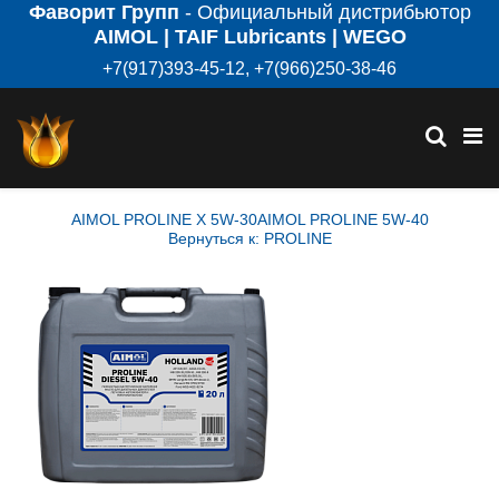
Фаворит Групп
- Официальный дистрибьютор
AIMOL | TAIF Lubricants | WEGO
+7(917)393-45-12, +7(966)250-38-46
AIMOL PROLINE X 5W-30
AIMOL PROLINE 5W-40
Вернуться к: PROLINE