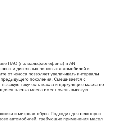
ставе ПАО (полиальфаолефины) и AN
овых и дизельных легковых автомобилей и
ите от износа позволяет увеличивать интервалы
 предыдущего поколения. Смешивается с
 высокую текучесть масла и циркуляцию масла по
ующаяся пленка масла имеет очень высокую
ожники и микроавтобусы Подходит для некоторых
я всех автомобилей, требующих применения масел