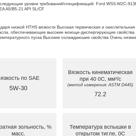
 следующие уровни требований/спецификаций: Ford WSS-M2C-91
 A5/B5-21 API SL/CF
даря низкой HTHS вязкости Высокая термическая и окислительная
сла, обеспечивающее высокие моюще-диспергирующие свойства и 
отемпературного пуска Высокие охлаждаюшие свойства Очень низк
Вязкость кинематическая
язкость по SAE
при 40 0C, мм²/с
(метод измерения: ASTM D445)
5W-30
72.2
атная зольность, %
Температура вспышки в
масс.
открытом тигле, 0C