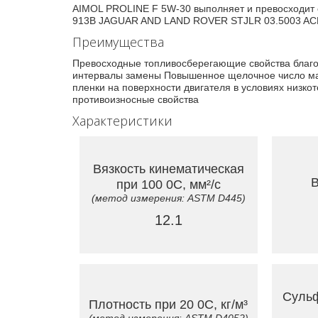
AIMOL PROLINE F 5W-30 выполняет и превосходит
913B JAGUAR AND LAND ROVER STJLR 03.5003 ACEA
Преимущества
Превосходные топливосберегающие свойства благо
интервалы замены Повышенное щелочное число ма
пленки на поверхности двигателя в условиях низк
противоизносные свойства
Характеристики
Вязкость кинематическая
В
при 100 0C, мм²/с
(метод измерения: ASTM D445)
12.1
Сульф
Плотность при 20 0C, кг/м³
(метод измерения: ASTM D4052)