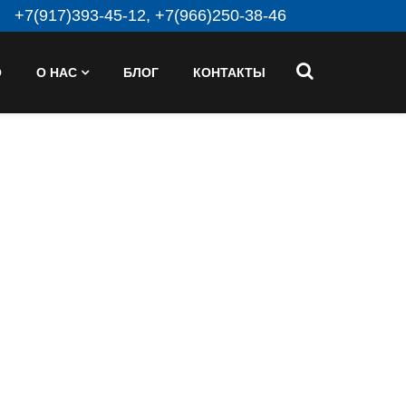
+7(917)393-45-12, +7(966)250-38-46
О
О НАС
БЛОГ
КОНТАКТЫ