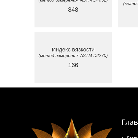
(метод
848
Индекс вязкости
(метод измерения: ASTM D2270)
166
Гла