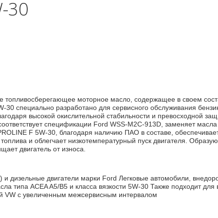
W-30
ое топливосберегающее моторное масло, содержащее в своем со
-30 специально разработано для сервисного обслуживания бензин
лагодаря высокой окислительной стабильности и превосходной защ
соответствует спецификации Ford WSS-M2C-913D, заменяет масла
ROLINE F 5W-30, благодаря наличию ПАО в составе, обеспечивает
д топлива и облегчает низкотемпературный пуск двигателя. Образ
щает двигатель от износа.
) и дизельные двигатели марки Ford Легковые автомобили, внедор
сла типа ACEA A5/B5 и класса вязкости 5W-30 Также подходит дл
ей VW с увеличенным межсервисным интервалом