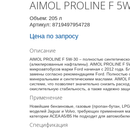
AIMOL PROLINE F 5
Объем: 205 л
Артикул: 8719497954728
Цена по запросу
Описание
AIMOL PROLINE F 5W-30 – полностью синтетическ
(алкилированные нафталины). AIMOL PROLINE F 5W
микроавтобусов марки Ford начиная с 2012 года. Б
замены согласно рекомендациям Ford. Полностью 
минеральными и синтетическими маслами. AIMOL P
системе, что позволяет значительно снизить расхо
окислительную стабильность, а также надежно защи
Применение
Новейшие бензиновые, газовые (пропан-бутан, LPG
моделей Jaguar и Volvo, требующих применения ма
категории ACEA A5/B5 Не подходит для автомобил
Спецификация