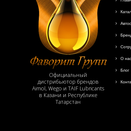
Глав
Катал
Автос
Брен
Сотру
О на
Блог
Официальный
дистрибьютор брендов
Конта
Aimol, Wego и TAIF Lubricants
в Казани и Республике
Татарстан