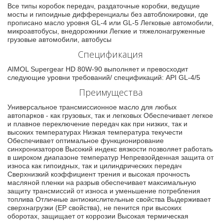
Все типы коробок передач, раздаточные коробки, ведущие
мосты и гипоидные дифференциалы без автоблокировки, где
прописано масло уровня GL-4 или GL-5 Легковые автомобили,
микроавтобусы, внедорожники Легкие и тяжелонагруженные
грузовые автомобили, автобусы
Спецификация
AIMOL Supergear HD 80W-90 выполняет и превосходит
следующие уровни требований/ спецификаций: API GL-4/5
Преимущества
Универсальное трансмиссионное масло для любых
автопарков - как грузовых, так и легковых Обеспечивает легкое
и плавное переключение передач как при низких, так и
высоких температурах Низкая температура текучести
Обеспечивает оптимальное функционирование
синхронизаторов Высокий индекс вязкости позволяет работать
в широком диапазоне температур Непревзойденная защита от
износа как гипоидных, так и цилиндрических передач
Сверхнизкий коэффициент трения и высокая прочность
масляной пленки на разрыв обеспечивает максимальную
защиту трансмиссий от износа и уменьшение потребления
топлива Отличные антиокислительные свойства Выдерживает
сверхнагрузки (EP свойства), не пенится при высоких
оборотах, защищает от коррозии Высокая термическая