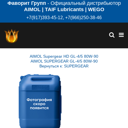
Фаворит Групп
- Официальный дистрибьютор
AIMOL | TAIF Lubricants | WEGO
+7(917)393-45-12, +7(966)250-38-46
AIMOL Supergear HD GL-4/5 80W-90
AIMOL SUPERGEAR GL-4/5 80W-90
Вернуться к: SUPERGEAR