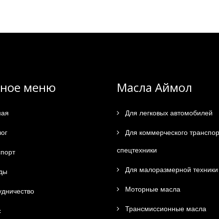
вное меню
Масла Аймол
ная
Для легковых автомобилей
ог
Для коммерческого транспор
спецтехники
порт
Для малоразмерной техники
ды
Моторные масла
дничество
Трансмиссионные масла
с