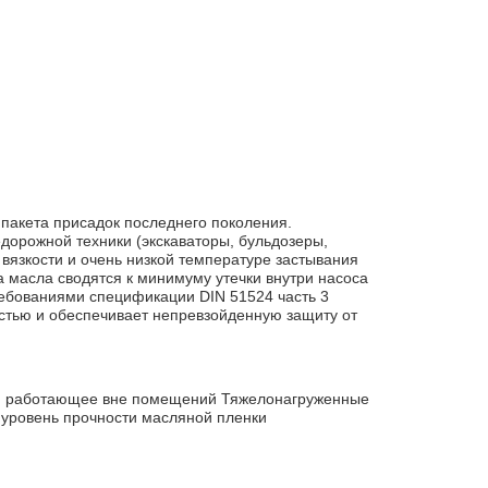
 пакета присадок последнего поколения.
дорожной техники (экскаваторы, бульдозеры,
у вязкости и очень низкой температуре застывания
 масла сводятся к минимуму утечки внутри насоса
требованиями спецификации DIN 51524 часть 3
остью и обеспечивает непревзойденную защиту от
е, работающее вне помещений Тяжелонагруженные
 уровень прочности масляной пленки