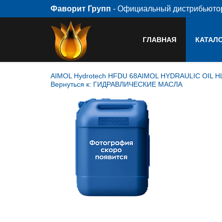
Фаворит Групп
- Официальный дистрибьют
ГЛАВНАЯ
КАТАЛ
AIMOL Hydrotech HFDU 68
AIMOL HYDRAULIC OIL H
Вернуться к: ГИДРАВЛИЧЕСКИЕ МАСЛА