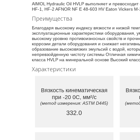
AIMOL Hydraulic Oil HVLP выполняет и превосходит
HF-1, HF-2 AFNOR NF E 48-603 HV Eaton Vickers M-2
Преимущества
Благодаря высокому индексу вязкости и низкой те
эксплуатационные характеристики оборудования, у
высокому уровню противоизносных свойств и прочн
коррозии детали оборудования и снижает негатив
образование высоковязких эмульсий с водой, кото
непревзойденную чистоту системы Отличная химиче
класса HVLP на минеральной основе Высокий класс
Характеристики
Вязкость кинематическая
Вязко
при -20 0C, мм²/с
(метод измерения: ASTM D445)
(метод
332.0