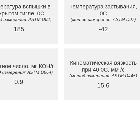
ература вспышки в
Температура застывания,
крытом тигле, 0C
0C
д измерения: ASTM D92)
(метод измерения: ASTM D97)
185
-42
Кинематическая вязкость
тное число, мг КОН/г
при 40 0C, мм²/с
 измерения: ASTM D664)
(метод измерения: ASTM D445)
0.9
15.6