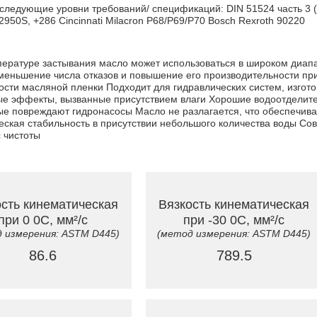
 следующие уровни требований/ спецификаций: DIN 51524 часть 3 (
950S, +286 Cincinnati Milacron P68/P69/P70 Bosch Rexroth 90220
мпературе застывания масло может использоваться в широком диап
меньшение числа отказов и повышение его производительности пр
ости масляной пленки Подходит для гидравлических систем, изгот
ные эффекты, вызванные присутствием влаги Хорошие водоотделит
рые повреждают гидронасосы Масло не разлагается, что обеспечив
ская стабильность в присутствии небольшого количества воды Со
 чистоты
сть кинематическая
Вязкость кинематическая
при 0 0C, мм²/с
при -30 0C, мм²/с
 измерения: ASTM D445)
(метод измерения: ASTM D445)
86.6
789.5