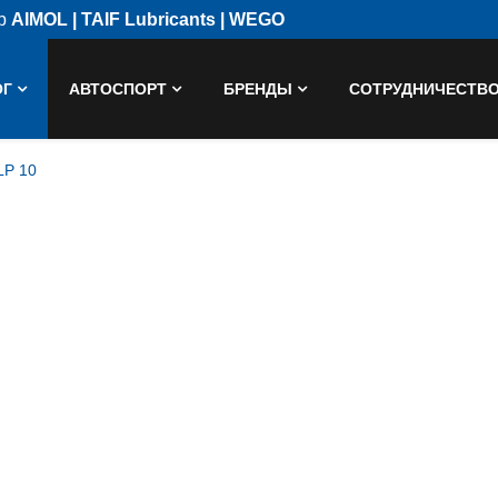
ор
AIMOL | TAIF Lubricants | WEGO
ОГ
АВТОСПОРТ
БРЕНДЫ
СОТРУДНИЧЕСТВ
LP 10