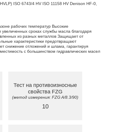
HVLP) ISO 6743/4 HV ISO 11158 HV Denison HF-0,
азоне рабочих температур Высокие
и увеличенных сроках службы масла благодаря
овленных из разных металлов Защищает от
ельные характеристики предотвращают
ает снижение отложений и шлама, гарантируя
вместимость с большинством гидравлических масел
Тест на противоизносные
свойства FZG
(метод измерения: FZG A/8.3/90)
10