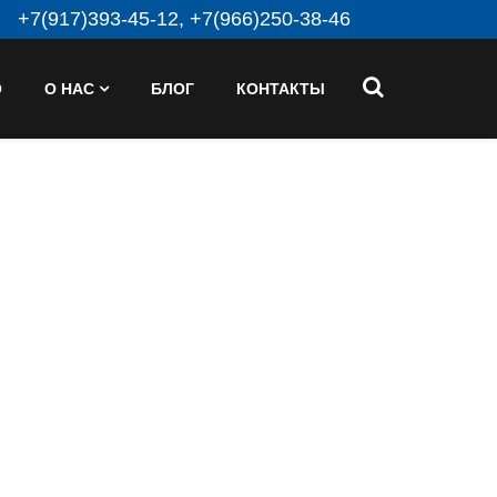
+7(917)393-45-12, +7(966)250-38-46
О
О НАС
БЛОГ
КОНТАКТЫ