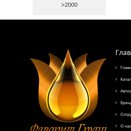
>2000
Гла
Глав
Катал
Автос
Брен
Сотру
О на