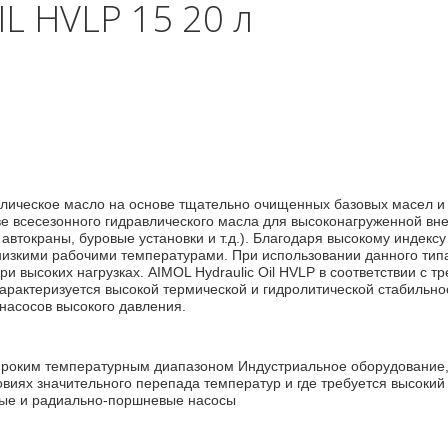
L HVLP 15 20 л
авлическое масло на основе тщательно очищенных базовых масел и
е всесезонного гидравлического масла для высоконагруженной вне
, автокраны, буровые установки и т.д.). Благодаря высокому индекс
низкими рабочими температурами. При использовании данного типа
и высоких нагрузках. AIMOL Hydraulic Oil HVLP в соответствии с 
характеризуется высокой термической и гидролитической стабильн
насосов высокого давления.
широким температурным диапазоном Индустриальное оборудовани
овиях значительного перепада температур и где требуется высокий
вые и радиально-поршневые насосы