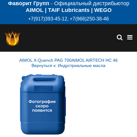
Фаворит Групп
- Официальный дистрибьютор
AIMOL | TAIF Lubricants | WEGO
+7(917)393-45-12, +7(966)250-38-46
AIMOL X-Quench PAG 700
AIMOL AIRTECH HC 46
Вернуться к: Индустриальные масла