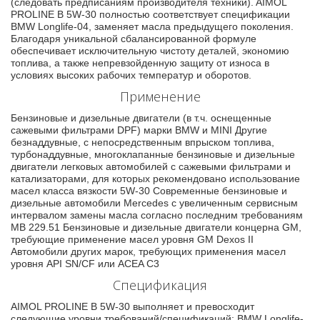
(следовать предписаниям производителя техники). AIMOL
PROLINE B 5W-30 полностью соответствует спецификации
BMW Longlife-04, заменяет масла предыдущего поколения.
Благодаря уникальной сбалансированной формуле
обеспечивает исключительную чистоту деталей, экономию
топлива, а также непревзойденную защиту от износа в
условиях высоких рабочих температур и оборотов.
Применение
Бензиновые и дизельные двигатели (в т.ч. оснещенные
сажевыми фильтрами DPF) марки BMW и MINI Другие
безнаддувные, с непосредственным впрыском топлива,
турбонаддувные, многоклапанные бензиновые и дизельные
двигатели легковых автомобилей с сажевыми фильтрами и
катализаторами, для которых рекомендовано использование
масел класса вязкости 5W-30 Современные бензиновые и
дизельные автомобили Mercedes с увеличенным сервисным
интервалом замены масла согласно последним требованиям
MB 229.51 Бензиновые и дизельные двигатели концерна GM,
требующие применение масел уровня GM Dexos II
Автомобили других марок, требующих применения масел
уровня API SN/CF или ACEA C3
Спецификация
AIMOL PROLINE B 5W-30 выполняет и превосходит
следующие уровни требований/спецификаций: BMW Longlife-