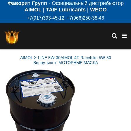
Фаворит Групп
- Официальный дистрибьютор
AIMOL | TAIF Lubricants | WEGO
+7(917)393-45-12, +7(966)250-38-46
AIMOL X-LINE 5W-30
AIMOL 4T Racebike 5W-50
Вернуться к: МОТОРНЫЕ МАСЛА