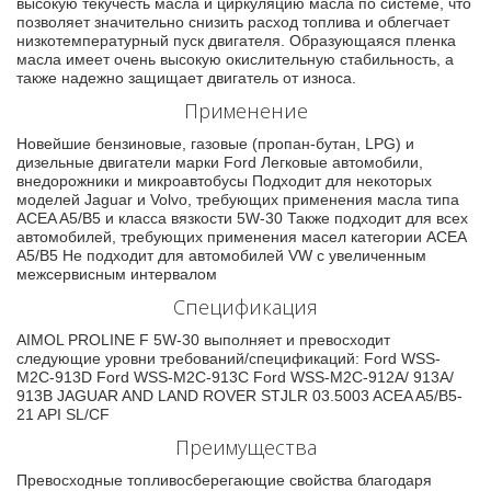
высокую текучесть масла и циркуляцию масла по системе, что
позволяет значительно снизить расход топлива и облегчает
низкотемпературный пуск двигателя. Образующаяся пленка
масла имеет очень высокую окислительную стабильность, а
также надежно защищает двигатель от износа.
Применение
Новейшие бензиновые, газовые (пропан-бутан, LPG) и
дизельные двигатели марки Ford Легковые автомобили,
внедорожники и микроавтобусы Подходит для некоторых
моделей Jaguar и Volvo, требующих применения масла типа
ACEA A5/B5 и класса вязкости 5W-30 Также подходит для всех
автомобилей, требующих применения масел категории ACEA
A5/B5 Не подходит для автомобилей VW с увеличенным
межсервисным интервалом
Спецификация
AIMOL PROLINE F 5W-30 выполняет и превосходит
следующие уровни требований/спецификаций: Ford WSS-
M2C-913D Ford WSS-M2C-913С Ford WSS-M2C-912A/ 913A/
913B JAGUAR AND LAND ROVER STJLR 03.5003 ACEA A5/B5-
21 API SL/CF
Преимущества
Превосходные топливосберегающие свойства благодаря