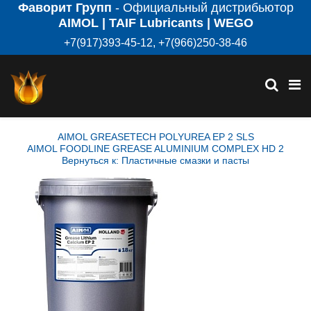
Фаворит Групп
- Официальный дистрибьютор
AIMOL | TAIF Lubricants | WEGO
+7(917)393-45-12, +7(966)250-38-46
AIMOL GREASETECH POLYUREA EP 2 SLS
AIMOL FOODLINE GREASE ALUMINIUM COMPLEX HD 2
Вернуться к: Пластичные смазки и пасты