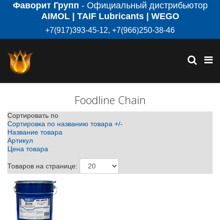
Фаворит Групп
- Официальный дистрибьютор
AIMOL | TAIF Lubricants | WEGO
+7(917)393-45-12, +7(966)250-38-46
Foodline Chain
Сортировать по
Сортировка по названию товара +/-
Название товара
Артикул
Цена товара
Товаров на странице: