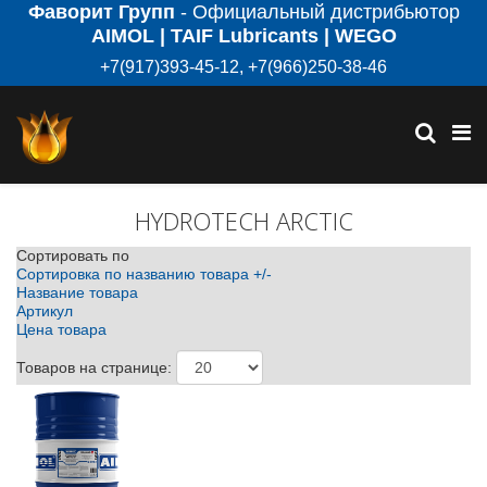
Фаворит Групп
- Официальный дистрибьютор
AIMOL | TAIF Lubricants | WEGO
+7(917)393-45-12, +7(966)250-38-46
HYDROTECH ARCTIC
Сортировать по
Сортировка по названию товара +/-
Название товара
Артикул
Цена товара
Товаров на странице: