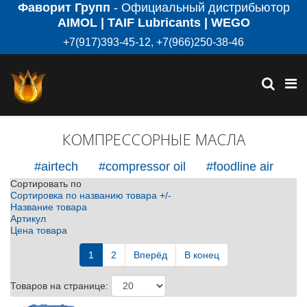
Фаворит Групп
- Официальный дистрибьютор
AIMOL | TAIF Lubricants | WEGO
+7(917)393-45-12, +7(966)250-38-46
КОМПРЕССОРНЫЕ МАСЛА
#airtech
#compressor oil
#foodline air
Сортировать по
Сортировка по названию товара +/-
Название товара
Артикул
Цена товара
1
2
Вперёд
В конец
Товаров на странице: