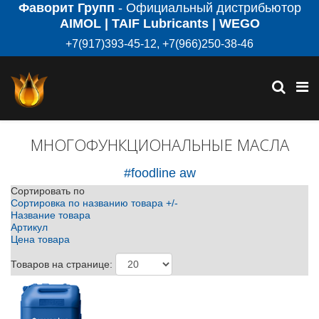
Фаворит Групп
- Официальный дистрибьютор
AIMOL | TAIF Lubricants | WEGO
+7(917)393-45-12, +7(966)250-38-46
МНОГОФУНКЦИОНАЛЬНЫЕ МАСЛА
#foodline aw
Сортировать по
Сортировка по названию товара +/-
Название товара
Артикул
Цена товара
Товаров на странице: