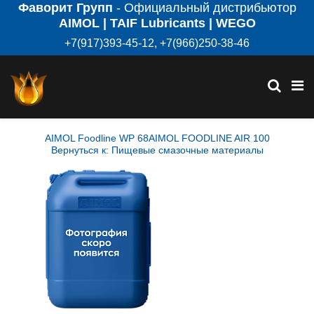
Фаворит Групп
- Официальный дистрибьютор
AIMOL | TAIF Lubricants | WEGO
+7(917)393-45-12, +7(966)250-38-46
AIMOL Foodline WP 68
AIMOL FOODLINE AIR 100
Вернуться к: Пищевые смазочные материалы