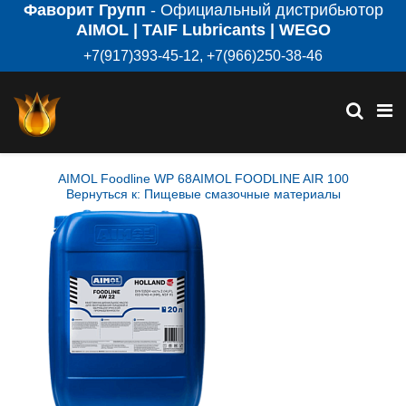
Фаворит Групп
- Официальный дистрибьютор
AIMOL | TAIF Lubricants | WEGO
+7(917)393-45-12, +7(966)250-38-46
AIMOL Foodline WP 68
AIMOL FOODLINE AIR 100
Вернуться к: Пищевые смазочные материалы