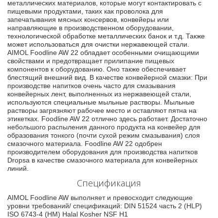
металлических материалов, которые могут контактировать с
пищевыми продуктами, таких как проволока для
запечатывания мясных консервов, конвейеры или
направляющие в производственном оборудовании,
технологической обработке металлических банок и т.д. Также
может использоваться для очистки нержавеющей стали.
AIMOL Foodline AW 22 обладает особенными очищающими
свойствами и предотвращает прилипание пищевых
компонентов к оборудованию. Оно также обеспечивает
блестящий внешний вид. В качестве конвейерной смазки: При
производстве напитков очень часто для смазывания
конвейерных лент, выполненных из нержавеющей стали,
используются специальные мыльные растворы. Мыльные
растворы загрязняют рабочее место и оставляют пятна на
этикетках. Foodline AW 22 отлично здесь работает. Достаточно
небольшого распыления данного продукта на конвейер для
образования тонкого (почти сухой режим смазывания) слоя
смазочного материала. Foodline AW 22 одобрен
производителем оборудования для производства напитков
Dropsa в качестве смазочного материала для конвейерных
линий.
Спецификация
AIMOL Foodline AW выполняет и превосходит следующие
уровни требований/ спецификаций: DIN 51524 часть 2 (HLP)
ISO 6743-4 (HM) Halal Kosher NSF H1