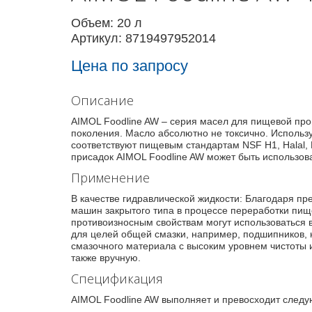
Объем: 20 л
Артикул: 8719497952014
Цена по запросу
Описание
AIMOL Foodline AW – серия масел для пищевой пр
поколения. Масло абсолютно не токсично. Использу
соответствуют пищевым стандартам NSF H1, Halal,
присадок AIMOL Foodline AW может быть использова
Применение
В качестве гидравлической жидкости: Благодаря п
машин закрытого типа в процессе переработки пищ
противоизносным свойствам могут использоваться в
для целей общей смазки, например, подшипников,
смазочного материала с высоким уровнем чистоты 
также вручную.
Спецификация
AIMOL Foodline AW выполняет и превосходит следую