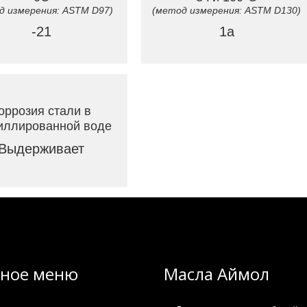
д измерения: ASTM D97)
(метод измерения: ASTM D130)
-21
1а
оррозия стали в
иллированной воде
Выдерживает
вное меню
Масла Аймол