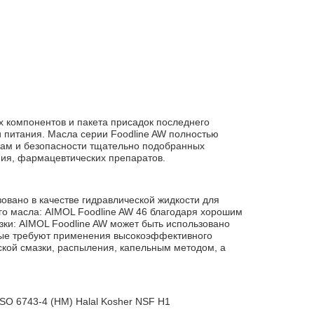
 компонентов и пакета присадок последнего
и питания. Масла серии Foodline AW полностью
кам и безопасности тщательно подобранных
ния, фармацевтических препаратов.
овано в качестве гидравлической жидкости для
го масла: AIMOL Foodline AW 46 благодаря хорошим
зки: AIMOL Foodline AW может быть использовано
рые требуют применения высокоэффективного
ской смазки, распыления, капельным методом, а
SO 6743-4 (HM) Halal Kosher NSF H1