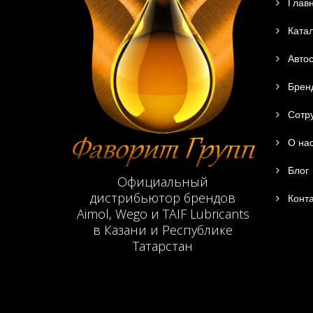
Глав
Катал
Автос
Брен
Сотру
О на
Блог
Официальный
дистрибьютор брендов
Конта
Aimol, Wego и TAIF Lubricants
в Казани и Республике
Татарстан