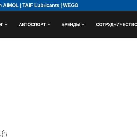
ор
AIMOL | TAIF Lubricants | WEGO
ОГ
АВТОСПОРТ
БРЕНДЫ
СОТРУДНИЧЕСТВ
46