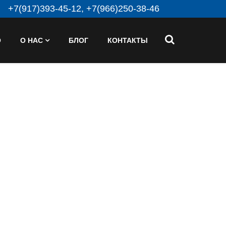
+7(917)393-45-12, +7(966)250-38-46
О
О НАС
БЛОГ
КОНТАКТЫ