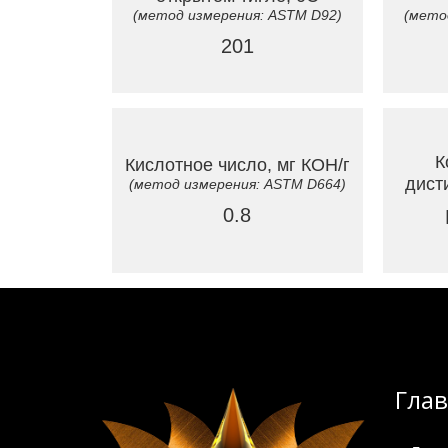
(метод измерения: ASTM D92)
(мето
201
К
Кислотное число, мг КОН/г
дист
(метод измерения: ASTM D664)
0.8
Гла