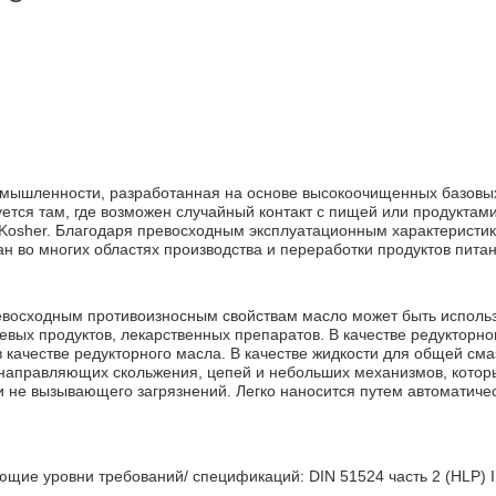
омышленности, разработанная на основе высокоочищенных базовых
ется там, где возможен случайный контакт с пищей или продуктам
 Kosher. Благодаря превосходным эксплуатационным характеристи
н во многих областях производства и переработки продуктов пита
ревосходным противоизносным свойствам масло может быть использ
евых продуктов, лекарственных препаратов. В качестве редукторно
 качестве редукторного масла. В качестве жидкости для общей сма
 направляющих скольжения, цепей и небольших механизмов, кото
и не вызывающего загрязнений. Легко наносится путем автоматиче
щие уровни требований/ спецификаций: DIN 51524 часть 2 (HLP) I