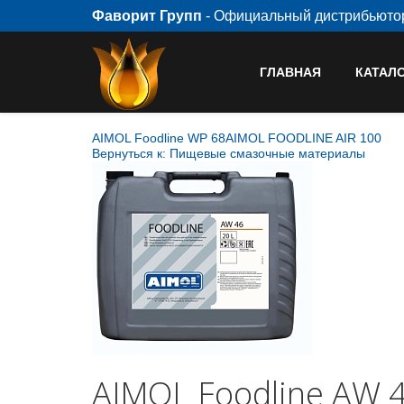
Фаворит Групп
- Официальный дистрибьют
ГЛАВНАЯ
КАТАЛ
AIMOL Foodline WP 68
AIMOL FOODLINE AIR 100
Вернуться к: Пищевые смазочные материалы
AIMOL Foodline AW 