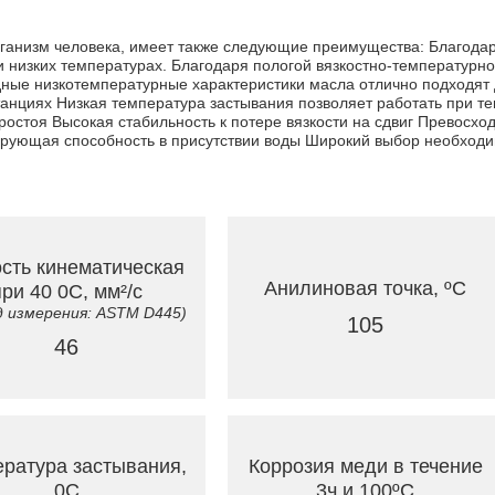
рганизм человека, имеет также следующие преимущества: Благодар
 и низких температурах. Благодаря пологой вязкостно-температурн
ные низкотемпературные характеристики масла отлично подходят 
нциях Низкая температура застывания позволяет работать при те
ростоя Высокая стабильность к потере вязкости на сдвиг Превосх
ующая способность в присутствии воды Широкий выбор необходим
сть кинематическая
Анилиновая точка, ºC
при 40 0C, мм²/с
 измерения: ASTM D445)
105
46
ратура застывания,
Коррозия меди в течение
0C
3ч и 100ºC