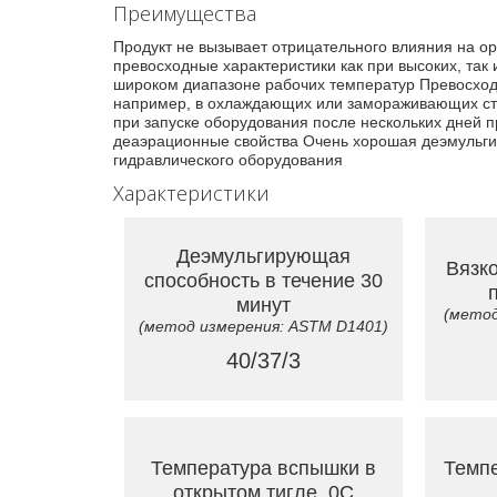
Преимущества
Продукт не вызывает отрицательного влияния на о
превосходные характеристики как при высоких, так
широком диапазоне рабочих температур Превосход
например, в охлаждающих или замораживающих ста
при запуске оборудования после нескольких дней п
деаэрационные свойства Очень хорошая деэмульгир
гидравлического оборудования
Характеристики
Деэмульгирующая
Вязко
способность в течение 30
минут
(метод
(метод измерения: ASTM D1401)
40/37/3
Температура вспышки в
Темпе
открытом тигле, 0C