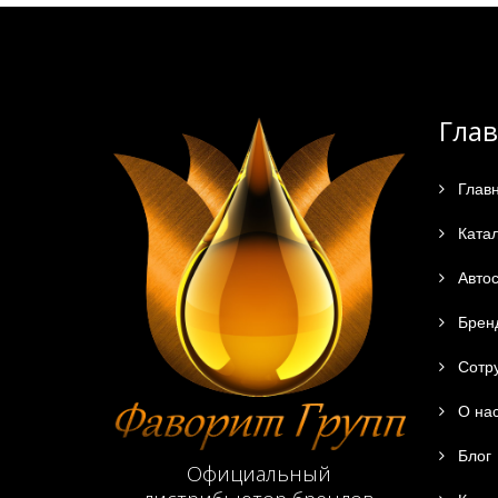
Гла
Глав
Катал
Автос
Брен
Сотру
О на
Блог
Официальный