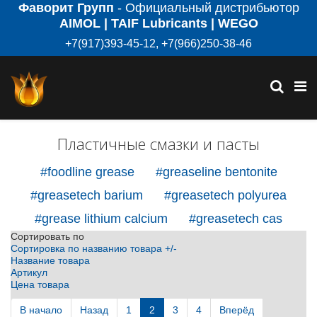
Фаворит Групп
- Официальный дистрибьютор
AIMOL | TAIF Lubricants | WEGO
+7(917)393-45-12, +7(966)250-38-46
Пластичные смазки и пасты
#foodline grease
#greaseline bentonite
#greasetech barium
#greasetech polyurea
#grease lithium calcium
#greasetech cas
Сортировать по
Сортировка по названию товара +/-
Название товара
Артикул
Цена товара
В начало
Назад
1
2
3
4
Вперёд