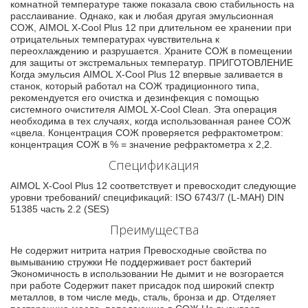
комнатной температуре также показала свою стабильность на
расслаивание. Однако, как и любая другая эмульсионная
СОЖ, AIMOL X-Cool Plus 12 при длительном ее хранении при
отрицательных температурах чувствительна к
переохлаждению и разрушается. Храните СОЖ в помещении
для защиты от экстремальных температур. ПРИГОТОВЛЕНИЕ
Когда эмульсия AIMOL X-Cool Plus 12 впервые заливается в
станок, который работал на СОЖ традиционного типа,
рекомендуется его очистка и дезинфекция с помощью
системного очистителя AIMOL X-Cool Clean. Эта операция
необходима в тех случаях, когда использованная ранее СОЖ
«цвела. Концентрация СОЖ проверяется рефрактометром:
концентрация СОЖ в % = значение рефрактометра x 2,2.
Спецификация
AIMOL X-Cool Plus 12 соответствует и превосходит следующие
уровни требований/ спецификаций: ISO 6743/7 (L-MAH) DIN
51385 часть 2.2 (SES)
Преимущества
Не содержит нитрита натрия Превосходные свойства по
вымыванию стружки Не поддерживает рост бактерий
Экономичность в использовании Не дымит и не возгорается
при работе Содержит пакет присадок под широкий спектр
металлов, в том числе медь, сталь, бронза и др. Отделяет