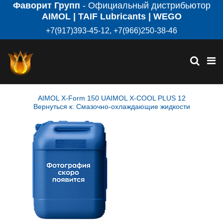
Фаворит Групп
- Официальный дистрибьютор
AIMOL | TAIF Lubricants | WEGO
+7(917)393-45-12, +7(966)250-38-46
AIMOL X-Form 150 U
AIMOL X-COOL PLUS 12
Вернуться к: Смазочно-охлаждающие жидкости