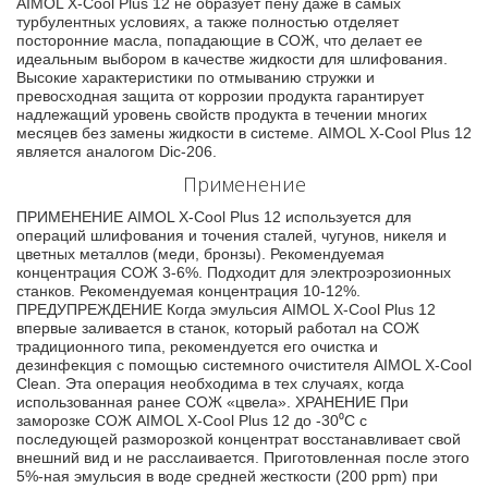
AIMOL X-Cool Plus 12 не образует пену даже в самых
турбулентных условиях, а также полностью отделяет
посторонние масла, попадающие в СОЖ, что делает ее
идеальным выбором в качестве жидкости для шлифования.
Высокие характеристики по отмыванию стружки и
превосходная защита от коррозии продукта гарантирует
надлежащий уровень свойств продукта в течении многих
месяцев без замены жидкости в системе. AIMOL X-Cool Plus 12
является аналогом Dic-206.
Применение
ПРИМЕНЕНИЕ AIMOL X-Cool Plus 12 используется для
операций шлифования и точения сталей, чугунов, никеля и
цветных металлов (меди, бронзы). Рекомендуемая
концентрация СОЖ 3-6%. Подходит для электроэрозионных
станков. Рекомендуемая концентрация 10-12%.
ПРЕДУПРЕЖДЕНИЕ Когда эмульсия AIMOL X-Cool Plus 12
впервые заливается в станок, который работал на СОЖ
традиционного типа, рекомендуется его очистка и
дезинфекция с помощью системного очистителя AIMOL X-Cool
Clean. Эта операция необходима в тех случаях, когда
использованная ранее СОЖ «цвела». ХРАНЕНИЕ При
заморозке СОЖ AIMOL X-Cool Plus 12 до -30⁰С с
последующей разморозкой концентрат восстанавливает свой
внешний вид и не расслаивается. Приготовленная после этого
5%-ная эмульсия в воде средней жесткости (200 ppm) при