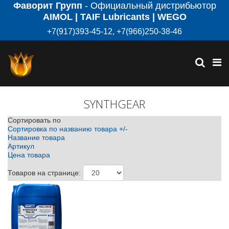
Фаворит Групп
- Официальный дистрибьютор
AIMOL | TAIF Lubricants | WEGO
+7(917)393-45-12, +7(966)250-38-46
SYNTHGEAR
Сортировать по
Сортировка по названию товара +/-
Название товара
Артикул
Цена товара
Товаров на странице: