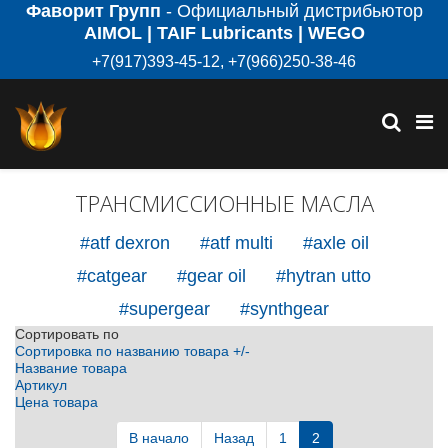
Фаворит Групп
- Официальный дистрибьютор
AIMOL | TAIF Lubricants | WEGO
+7(917)393-45-12, +7(966)250-38-46
ТРАНСМИССИОННЫЕ МАСЛА
#atf dexron
#atf multi
#axle oil
#catgear
#gear oil
#hytran utto
#supergear
#synthgear
Сортировать по
Сортировка по названию товара +/-
Название товара
Артикул
Цена товара
В начало
Назад
1
2