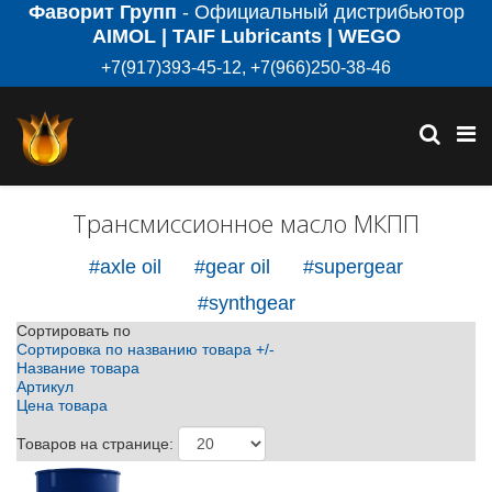
Фаворит Групп
- Официальный дистрибьютор
AIMOL | TAIF Lubricants | WEGO
+7(917)393-45-12, +7(966)250-38-46
Трансмиссионное масло МКПП
#axle oil
#gear oil
#supergear
#synthgear
Сортировать по
Сортировка по названию товара +/-
Название товара
Артикул
Цена товара
Товаров на странице: