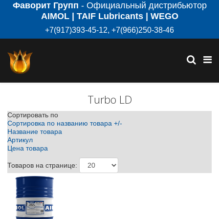
Фаворит Групп
- Официальный дистрибьютор
AIMOL | TAIF Lubricants | WEGO
+7(917)393-45-12, +7(966)250-38-46
Turbo LD
Сортировать по
Сортировка по названию товара +/-
Название товара
Артикул
Цена товара
Товаров на странице: