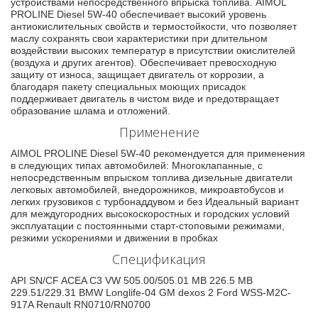
устройствами непосредственного впрыска топлива. AIMOL
PROLINE Diesel 5W-40 обеспечивает высокий уровень
антиокислительных свойств и термостойкости, что позволяет
маслу сохранять свои характеристики при длительном
воздействии высоких температур в присутствии окислителей
(воздуха и других агентов). Обеспечивает превосходную
защиту от износа, защищает двигатель от коррозии, а
благодаря пакету специальных моющих присадок
поддерживает двигатель в чистом виде и предотвращает
образование шлама и отложений.
Применение
AIMOL PROLINE Diesel 5W-40 рекомендуется для применения
в следующих типах автомобилей: Многоклапанные, с
непосредственным впрыском топлива дизельные двигатели
легковых автомобилей, внедорожников, микроавтобусов и
легких грузовиков с турбонаддувом и без Идеальный вариант
для междугородних высокоскоростных и городских условий
эксплуатации с постоянными старт-стоповыми режимами,
резкими ускорениями и движении в пробках
Спецификация
API SN/CF ACEA C3 VW 505.00/505.01 MB 226.5 MB
229.51/229.31 BMW Longlife-04 GM dexos 2 Ford WSS-M2C-
917A Renault RN0710/RN0700