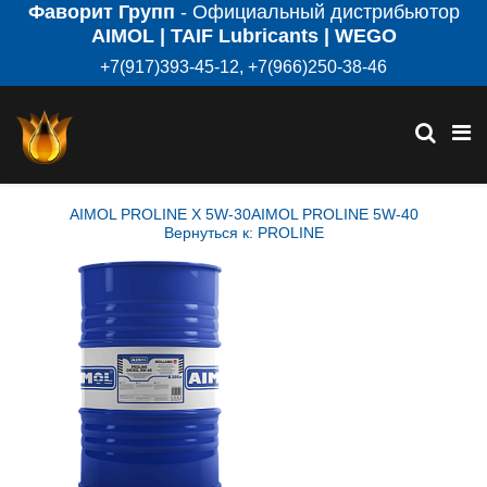
Фаворит Групп
- Официальный дистрибьютор
AIMOL | TAIF Lubricants | WEGO
+7(917)393-45-12, +7(966)250-38-46
AIMOL PROLINE X 5W-30
AIMOL PROLINE 5W-40
Вернуться к: PROLINE