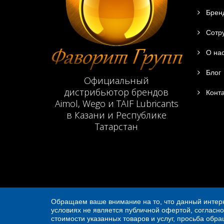
Брен
Сотру
О на
Блог
Официальный
дистрибьютор брендов
Конта
Aimol, Wego и TAIF Lubricants
в Казани и Республике
Татарстан
Обращаем ваше внимание на то, что данный интерн
условиях не является публичной офертой, согласно
стоимости указанных товаров и услуг, просьба обр