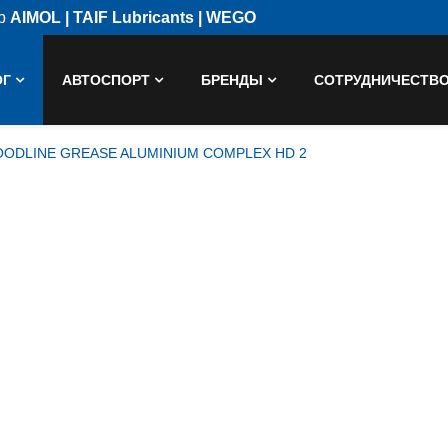
ор
AIMOL | TAIF Lubricants | WEGO
ОГ
АВТОСПОРТ
БРЕНДЫ
СОТРУДНИЧЕСТВ
OODLINE GREASE ALUMINIUM COMPLEX HD 2