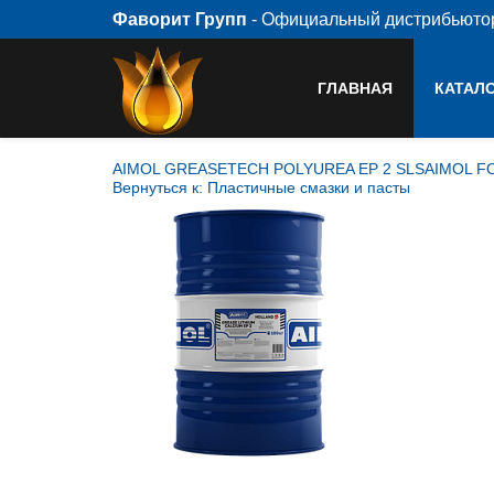
Фаворит Групп
- Официальный дистрибьют
ГЛАВНАЯ
КАТАЛ
AIMOL GREASETECH POLYUREA EP 2 SLS
AIMOL F
Вернуться к: Пластичные смазки и пасты