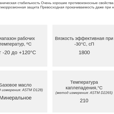
аническая стабильность Очень хорошие противоизносные свойств
нтикоррозионная защита Превосходная прокачиваемость даже при н
иапазон рабочих
Вязкость эффективная при
температур, ºC
-30°C, сП
 -20 до +120°C
1800
Температура
Базовое масло
каплепадения,°C
 измерения: ASTM D128)
(метод измерения: ASTM D2265)
Минеральное
210