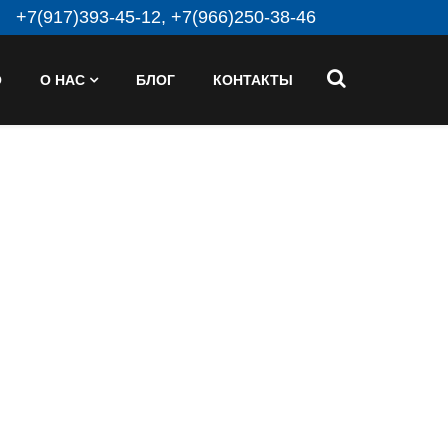
+7(917)393-45-12, +7(966)250-38-46
О
О НАС
БЛОГ
КОНТАКТЫ