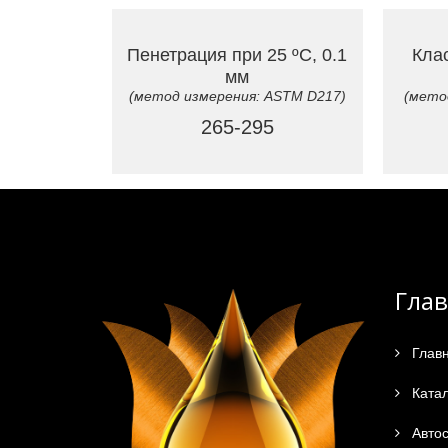
Пенетрация при 25 ºC, 0.1
Кла
мм
(метод измерения: ASTM D217)
(мето
265-295
Гла
Глав
Катал
Автос