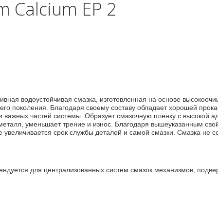
m Calcium EP 2
тивная водоустойчивая смазка, изготовленная на основе высокоочи
днего поколения. Благодаря своему составу обладает хорошей про
ки важных частей системы. Образует смазочную пленку с высокой 
л-металл, уменьшает трение и износ. Благодаря вышеуказанным сво
 увеличивается срок службы деталей и самой смазки. Смазка не с
мендуется для централизованных систем смазок механизмов, подве