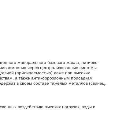
щенного минерального базового масла, литиево-
качиваемостью через централизованные системы
адгезией (прилипаемостью) даже при высоких
йствам, а также антикоррозионным присадкам
одержат в своем составе тяжелых металлов (свинец,
рженных воздействию высоких нагрузок, воды и