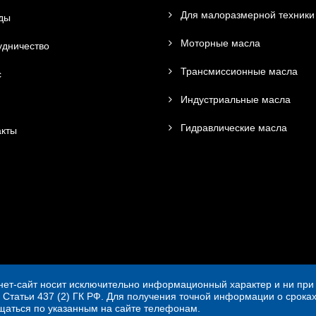
Для малоразмерной техники
ды
Моторные масла
дничество
Трансмиссионные масла
с
Индустриальные масла
Гидравлические масла
кты
ет-сайт носит исключительно информационный характер и ни при 
 Статьи 437 (2) ГК РФ. Для получения точной информации о сроках
ащаться по указанным на сайте телефонам.