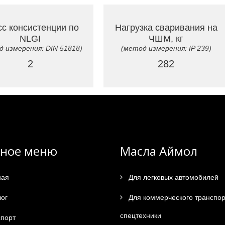
сс консистенции по
Нагрузка сваривания на
NLGI
ЧШМ, кг
д измерения: DIN 51818)
(метод измерения: IP 239)
2
282
вное меню
Масла Аймол
ная
Для легковых автомобилей
ог
Для коммерческого транспор
спецтехники
порт