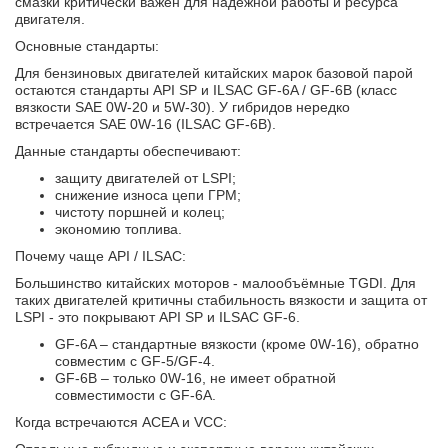
смазки критически важен для надежной работы и ресурса
двигателя.
Основные стандарты:
Для бензиновых двигателей китайских марок базовой парой
остаются стандарты API SP и ILSAC GF-6A / GF-6B (класс
вязкости SAE 0W-20 и 5W-30). У гибридов нередко
встречается SAE 0W-16 (ILSAC GF-6B).
Данные стандарты обеспечивают:
защиту двигателей от LSPI;
снижение износа цепи ГРМ;
чистоту поршней и колец;
экономию топлива.
Почему чаще API / ILSAC:
Большинство китайских моторов - малообъёмные TGDI. Для
таких двигателей критичны стабильность вязкости и защита от
LSPI - это покрывают API SP и ILSAC GF-6.
GF-6A – стандартные вязкости (кроме 0W-16), обратно
совместим с GF-5/GF-4.
GF-6B – только 0W-16, не имеет обратной
совместимости с GF-6A.
Когда встречаются ACEA и VCC: