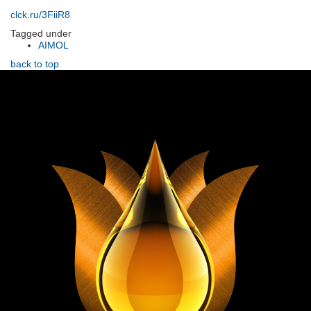
clck.ru/3FiiR8
Tagged under
AIMOL
back to top