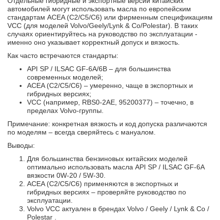
Отдельные гибридные и экспортные версии китайских
автомобилей могут использовать масла по европейским
стандартам ACEA (C2/C5/C6) или фирменным спецификациям
VCC (для моделей Volvo/Geely/Lynk & Co/Polestar). В таких
случаях ориентируйтесь на руководство по эксплуатации -
именно оно указывает корректный допуск и вязкость.
Как часто встречаются стандарты:
API SP / ILSAC GF-6A/6B – для большинства
современных моделей;
ACEA (C2/C5/C6) – умеренно, чаще в экспортных и
гибридных версиях;
VCC (например, RBS0-2AE, 95200377) – точечно, в
пределах Volvo-группы.
Примечание: конкретная вязкость и код допуска различаются
по моделям – всегда сверяйтесь с мануалом.
Выводы:
Для большинства бензиновых китайских моделей
оптимально использовать масла API SP / ILSAC GF-6A
вязкости 0W-20 / 5W-30.
ACEA (C2/C5/C6) применяются в экспортных и
гибридных версиях – проверяйте руководство по
эксплуатации.
Volvo VCC актуален в брендах Volvo / Geely / Lynk & Co /
Polestar .