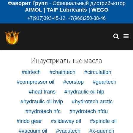
Фаворит Групп
- Официальный дистрибьютор
AIMOL | TAIF Lubricants | WEGO
+7(917)393-45-12, +7(966)250-38-46
Индустриальные масла
#airtech
#chaintech
#circulation
#compressor oil
#corstop
#geartech
#heat trans
#hydraulic oil hlp
#hydraulic oil hvlp
#hydrotech arctic
#hydrotech hfc
#hydrotech hfdu
#indo gear
#slideway oil
#spindle oil
#vacuum oil
#vacutech
#x-quench