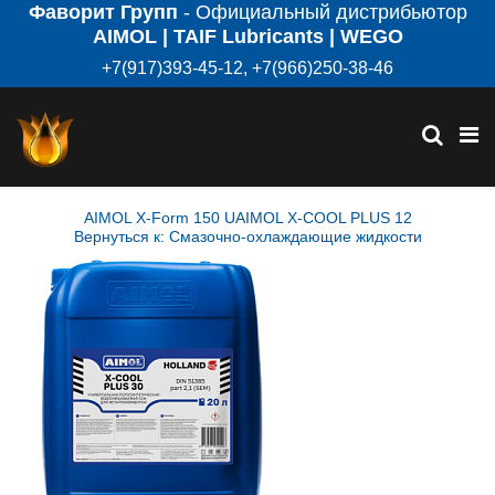
Фаворит Групп
- Официальный дистрибьютор
AIMOL | TAIF Lubricants | WEGO
+7(917)393-45-12, +7(966)250-38-46
AIMOL X-Form 150 U
AIMOL X-COOL PLUS 12
Вернуться к: Смазочно-охлаждающие жидкости