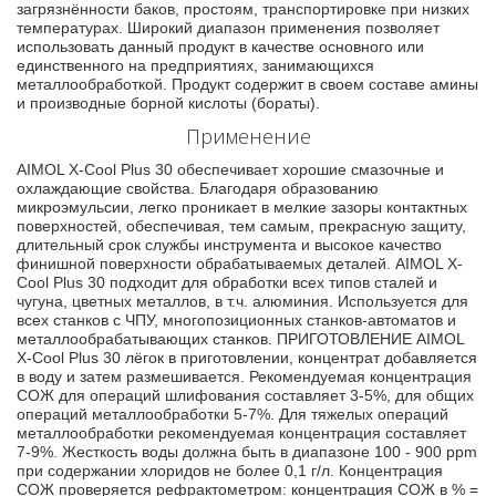
загрязнённости баков, простоям, транспортировке при низких
температурах. Широкий диапазон применения позволяет
использовать данный продукт в качестве основного или
единственного на предприятиях, занимающихся
металлообработкой. Продукт содержит в своем составе амины
и производные борной кислоты (бораты).
Применение
AIMOL X-Cool Plus 30 обеспечивает хорошие смазочные и
охлаждающие свойства. Благодаря образованию
микроэмульсии, легко проникает в мелкие зазоры контактных
поверхностей, обеспечивая, тем самым, прекрасную защиту,
длительный срок службы инструмента и высокое качество
финишной поверхности обрабатываемых деталей. AIMOL X-
Cool Plus 30 подходит для обработки всех типов сталей и
чугуна, цветных металлов, в т.ч. алюминия. Используется для
всех станков с ЧПУ, многопозиционных станков-автоматов и
металлообрабатывающих станков. ПРИГОТОВЛЕНИЕ AIMOL
X-Cool Plus 30 лёгок в приготовлении, концентрат добавляется
в воду и затем размешивается. Рекомендуемая концентрация
СОЖ для операций шлифования составляет 3-5%, для общих
операций металлообработки 5-7%. Для тяжелых операций
металлообработки рекомендуемая концентрация составляет
7-9%. Жесткость воды должна быть в диапазоне 100 - 900 ppm
при содержании хлоридов не более 0,1 г/л. Концентрация
СОЖ проверяется рефрактометром: концентрация СОЖ в % =